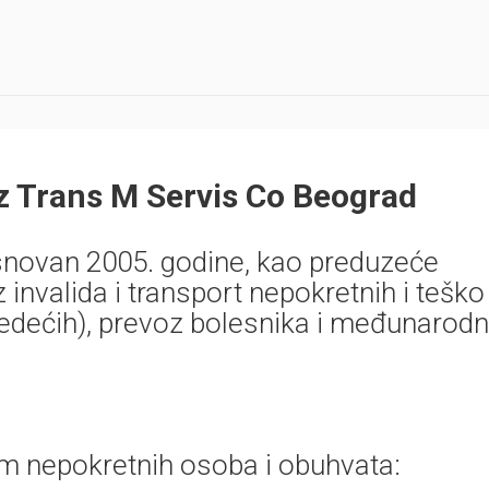
z Trans M Servis Co Beograd
snovan 2005. godine, kao preduzeće
z invalida i transport nepokretnih i teško
sedećih), prevoz bolesnika i međunarodn
m nepokretnih osoba i obuhvata: