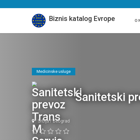
Biznis katalog Evrope
O 
Medicinske usluge
Sanitetski p
Srbija
/
Beograd