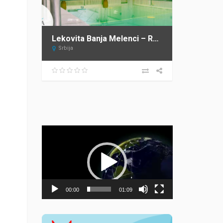
Lekovita Banja Melenci – Rusanda
Srbija
Прегледач
видео
записа
00:00
01:09