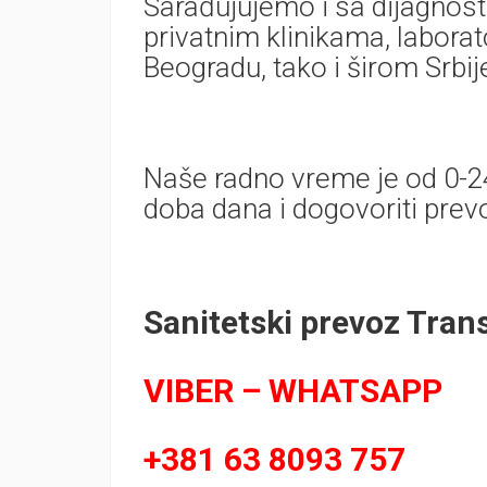
Sarađujujemo i sa dijagnos
privatnim klinikama, labora
Beogradu, tako i širom Srbij
Naše radno vreme je od 0-24
doba dana i dogovoriti pre
Sanitetski prevoz Tran
VIBER – WHATSAPP
+381 63 8093 757