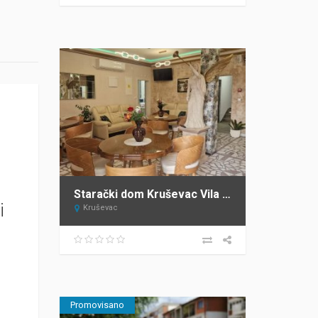
Starački dom Kruševac Vila Tresava
i
Kruševac
Promovisano