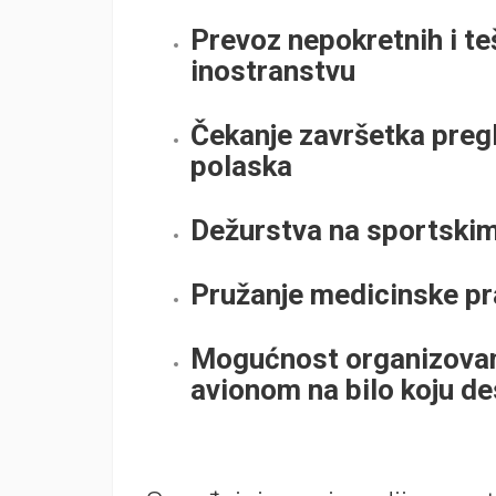
Prevoz nepokretnih i teš
inostranstvu
Čekanje završetka pregle
polaska
Dežurstva na sportskim
Pružanje medicinske prat
Mogućnost organizovan
avionom na bilo koju de