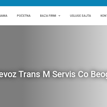
NAMA
POČETNA
BAZA FIRMI
USLUGE SAJTA
KON
revoz Trans M Servis Co Beo