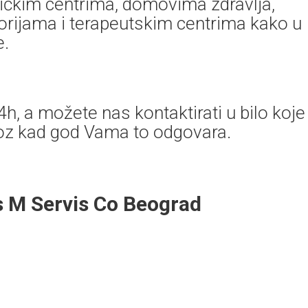
tičkim centrima, domovima zdravlja,
torijama i terapeutskim centrima kako u
e.
h, a možete nas kontaktirati u bilo koje
voz kad god Vama to odgovara.
s M Servis Co Beograd