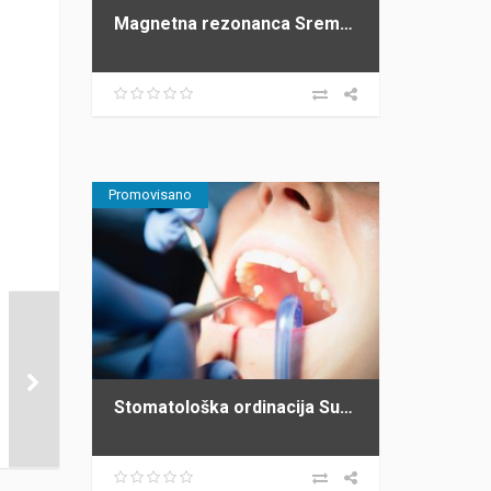
Magnetna rezonanca Sremska Mitrovica
Promovisano
Stomatološka ordinacija Subotički Stara Pazova