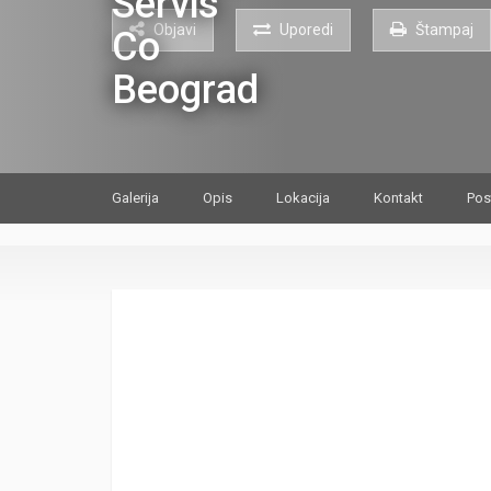
Objavi
Uporedi
Štampaj
Galerija
Opis
Lokacija
Kontakt
Pos