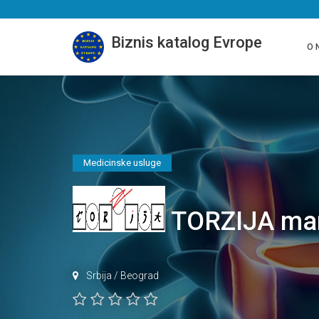
Biznis katalog Evrope
O 
Medicinske usluge
TORZIJA manu
Srbija
/
Beograd