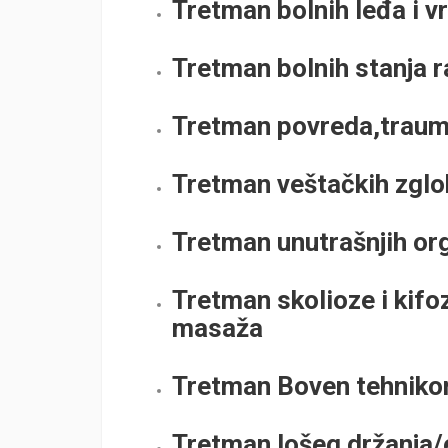
Tretman bolnih leđa i v
Tretman bolnih stanja r
Tretman povreda,trauma
Tretman veštačkih zgl
Tretman unutrašnjih or
Tretman skolioze i kifo
masaža
Tretman Boven tehnik
Tretman lošeg držanja/