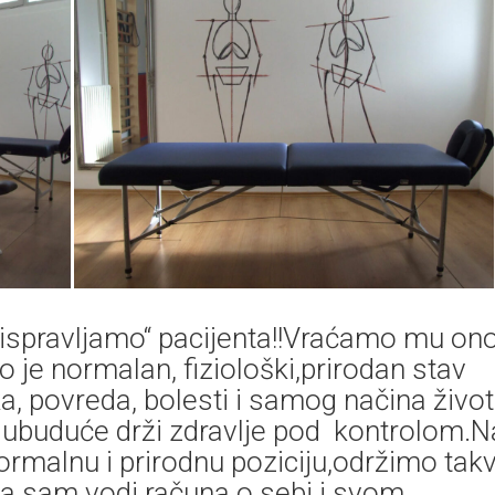
“ispravljamo“ pacijenta!!Vraćamo mu on
 je normalan, fiziološki,prirodan stav
a, povreda, bolesti i samog načina živo
ubuduće drži zdravlje pod kontrolom.N
normalnu i prirodnu poziciju,održimo tak
da sam vodi računa o sebi i svom