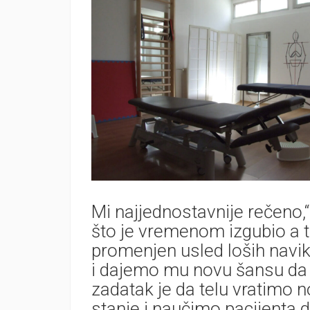
Mi najjednostavnije rečeno,
što je vremenom izgubio a to
promenjen usled loših navik
i dajemo mu novu šansu da 
zadatak je da telu vratimo 
stanje i naučimo pacijenta 