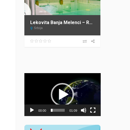
Lekovita Banja Melenci – Rusanda
Srbija
Прегледач
видео
записа
00:00
01:09