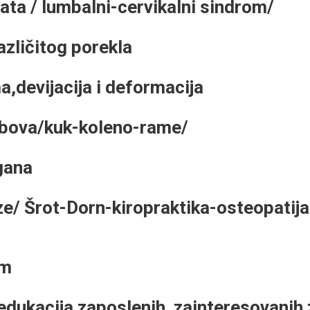
rata / lumbalni-cervikalni sindrom/
azličitog porekla
,devijacija i deformacija
obova/kuk-koleno-rame/
gana
ze/ Šrot-Dorn-kiropraktika-osteopatija
om
edukacija zaposlenih zainteresovanih 