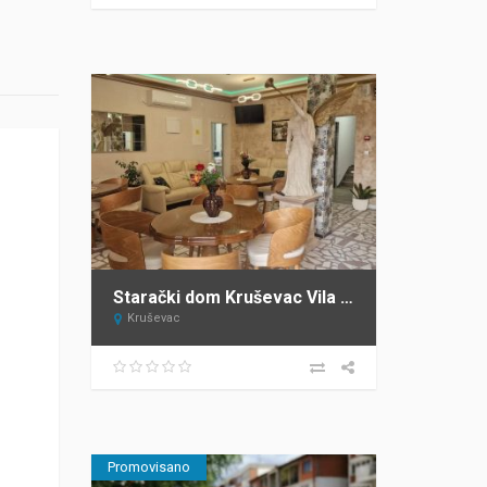
Starački dom Kruševac Vila Tresava
Kruševac
Promovisano