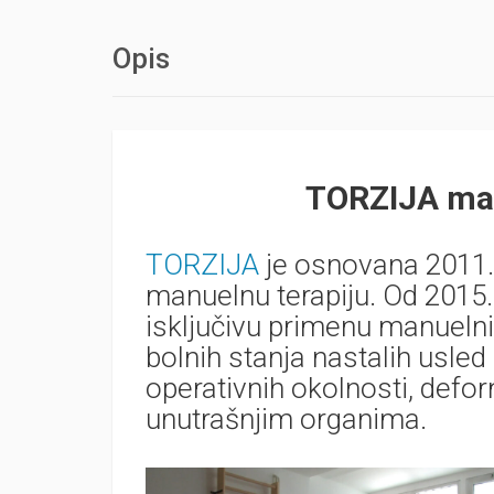
Opis
TORZIJA man
TORZIJA
je osnovana 2011. 
manuelnu terapiju. Od 2015. 
isključivu primenu manueln
bolnih stanja nastalih usled a
operativnih okolnosti, defor
unutrašnjim organima.