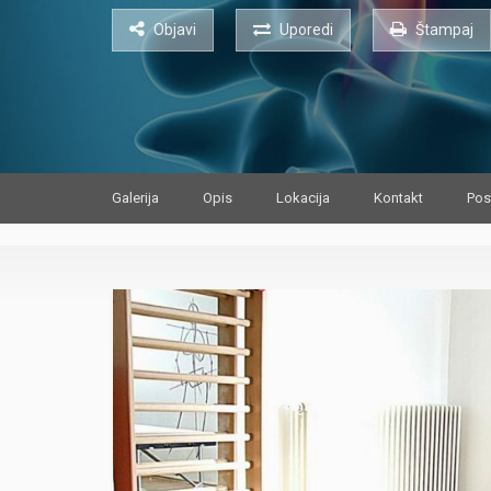
Objavi
Uporedi
Štampaj
Galerija
Opis
Lokacija
Kontakt
Pos