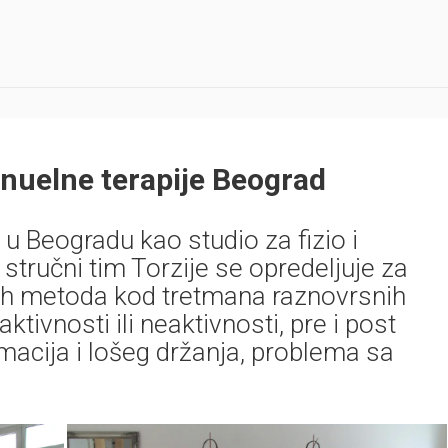
uelne terapije Beograd
u Beogradu kao studio za fizio i
stručni tim Torzije se opredeljuje za
ih metoda kod tretmana raznovrsnih
ktivnosti ili neaktivnosti, pre i post
macija i lošeg držanja, problema sa