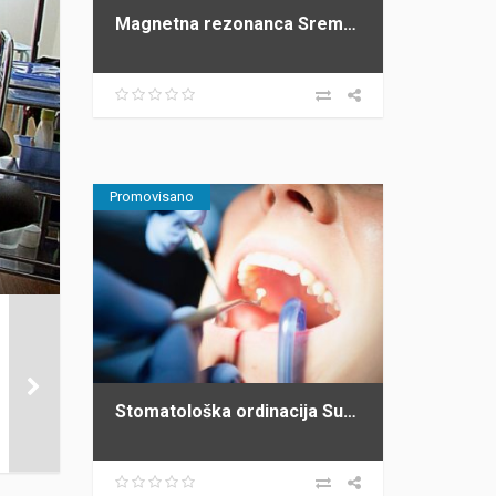
Magnetna rezonanca Sremska Mitrovica
Promovisano
Stomatološka ordinacija Subotički Stara Pazova