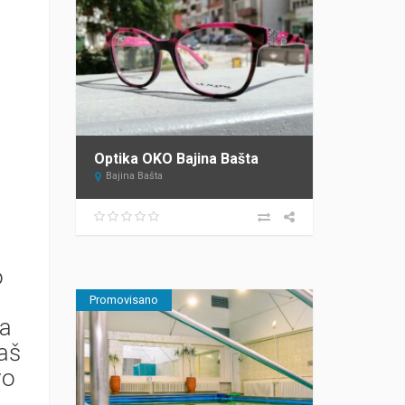
Optika OKO Bajina Bašta
Bajina Bašta
o
Promovisano
ta
aš
vo