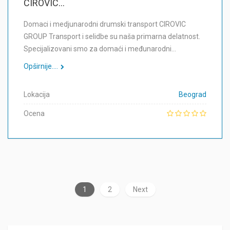
CIROVIC...
Domaci i medjunarodni drumski transport CIROVIC
GROUP Transport i selidbe su naša primarna delatnost.
Specijalizovani smo za domaći i međunarodni…
Opširnije....
Lokacija
Beograd
Ocena
1
2
Next