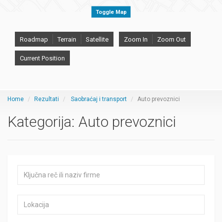
Toggle Map
Roadmap
Terrain
Satellite
Zoom In
Zoom Out
Current Position
Home
Rezultati
Saobraćaj i transport
Auto prevoznici
Kategorija:
Auto prevoznici