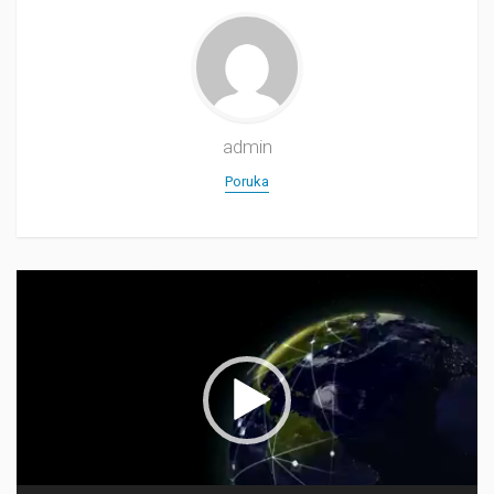
admin
Poruka
Прегледач
видео
записа