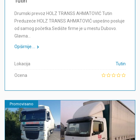
Tutin
Drumski prevoz HOLZ TRANSS AHMATOVIĆ Tutin
Preduzeće HOLZ TRANSS AHMATOVIĆ uspešno posluje
od samog početka.Sedište firme je u mestu Dubovo.
Glavna…
Opširnije....
Lokacija
Tutin
Ocena
Promovisano