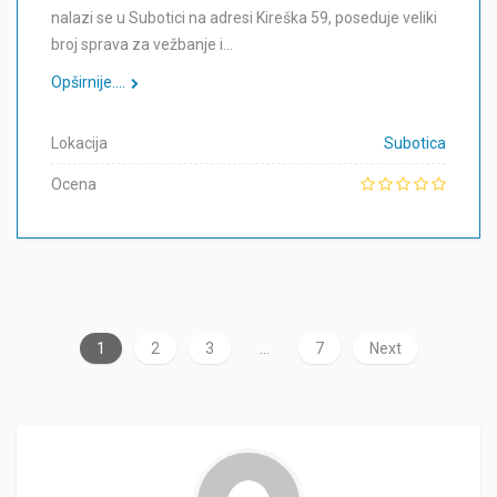
nalazi se u Subotici na adresi Kireška 59, poseduje veliki
broj sprava za vežbanje i…
Opširnije....
Lokacija
Subotica
Ocena
1
2
3
…
7
Next