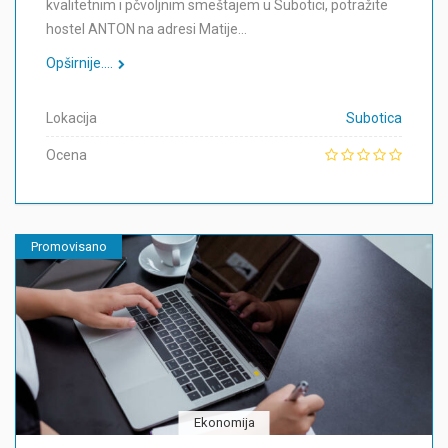
kvalitetnim i pčvoljnim smeštajem u Subotici, potražite
hostel ANTON na adresi Matije…
Opširnije....
Lokacija
Subotica
Ocena
Promovisano
Ekonomija