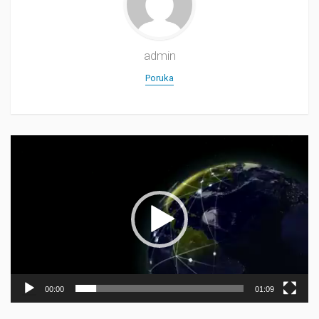
admin
Poruka
Прегледач
видео
записа
00:00
01:09