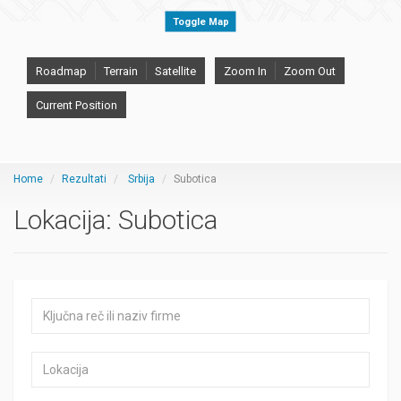
Toggle Map
Roadmap
Terrain
Satellite
Zoom In
Zoom Out
Current Position
Home
Rezultati
Srbija
Subotica
Lokacija:
Subotica