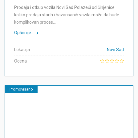
Prodaja i otkup vozila Novi Sad Polazeći od činjenice
koliko prodaja starih i havarisanih vozila može da bude
komplikovan proces…
Opširnije....
Lokacija
Novi Sad
Ocena
Promovisano