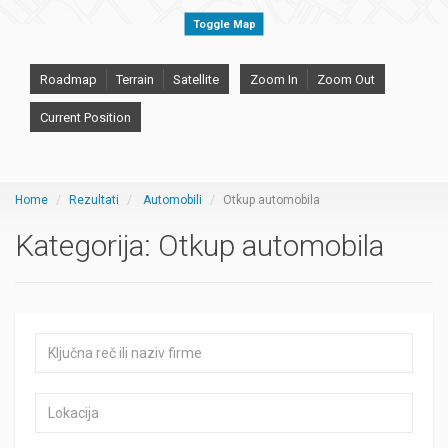
Toggle Map
Roadmap
Terrain
Satellite
Zoom In
Zoom Out
Current Position
Home
Rezultati
Automobili
Otkup automobila
Kategorija:
Otkup automobila