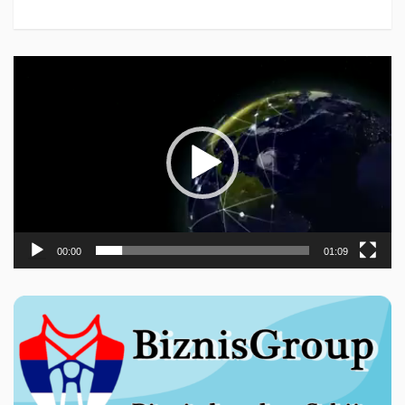
Прегледач
видео
записа
00:00
01:09