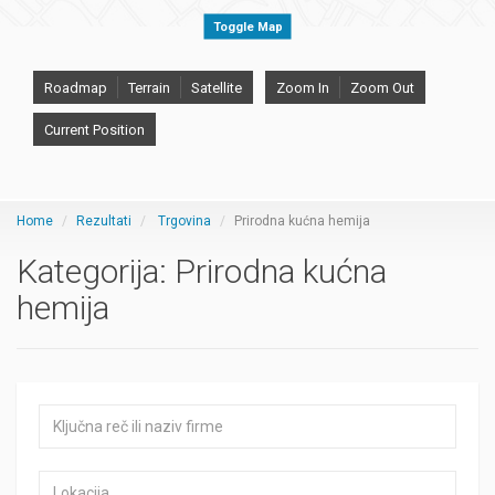
Toggle Map
Roadmap
Terrain
Satellite
Zoom In
Zoom Out
Current Position
Home
Rezultati
Trgovina
Prirodna kućna hemija
Kategorija:
Prirodna kućna
hemija