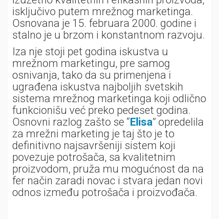
isključivo putem mrežnog marketinga.
Osnovana je 15. februara 2000. godine i
stalno je u brzom i konstantnom razvoju.
Iza nje stoji pet godina iskustva u
mrežnom marketingu, pre samog
osnivanja, tako da su primenjena i
ugrađena iskustva najboljih svetskih
sistema mrežnog marketinga koji odlično
funkcionišu već preko pedeset godina.
Osnovni razlog zašto se “
Elisa
” opredelila
za mrežni marketing je taj što je to
definitivno najsavršeniji sistem koji
povezuje potrošača, sa kvalitetnim
proizvodom, pruža mu mogućnost da na
fer način zaradi novac i stvara jedan novi
odnos između potrošača i proizvođača.