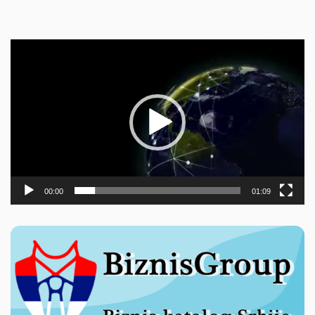
Прегледач
видео
записа
00:00
01:09