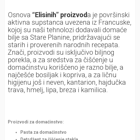
Osnova
“Elisinih” proizvod
a je površinski
aktivna supstanca uvezena iz Francuske,
kojoj su naši tehnolozi dodavali domaće
bilje sa Stare Planine, pridržavajući se
starih i proverenih narodnih recepata.
Znači, proizvodi su isključivo biljnog
porekla, a za sredstva za čišćenje u
domaćinstvu korišćeno je razno bilje, a
najčešće bosiljak i kopriva, a za ličnu
higijenu još i neven, kantarion, hajdučka
trava, hmelj, lipa, breza i kamilica.
Proizvodi za domaćinstvo:
Pasta za domaćinstvo
Detrdžent za čišćenje stakla