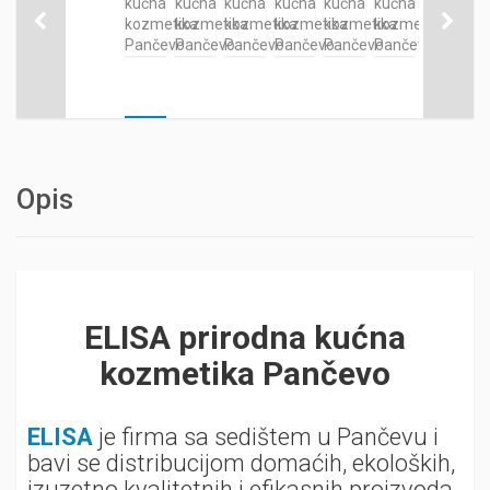
Opis
ELISA prirodna kućna
kozmetika Pančevo
ELISA
je firma sa sedištem u Pančevu i
bavi se distribucijom domaćih, ekoloških,
izuzetno kvalitetnih i efikasnih proizvoda,