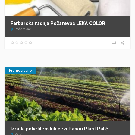
Farbarska radnja Požarevac LEKA COLOR
Požarevac
Promovisano
Izrada polietilenskih cevi Panon Plast Palić
Palić