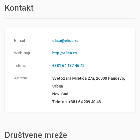
Kontakt
E-mail
elisa@elisa.rs
Web-sajt
http://elisa.rs
Telefon
+381 64 137 46 42
Adresa
Svetozara Miletića 27a, 26000 Pančevo,
Srbija
Novi Sad
Telefon: +381 64 209 40 48
Društvene mreže