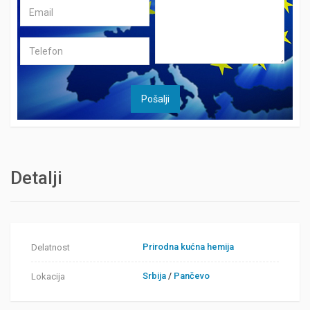
Detalji
Prirodna kućna hemija
Delatnost
Srbija
/
Pančevo
Lokacija