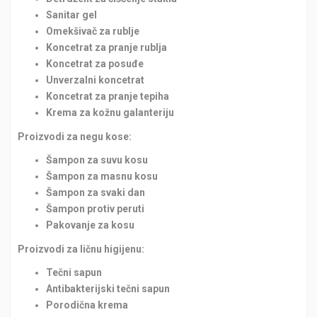
Sanitar gel
Omekšivač za rublje
Koncetrat za pranje rublja
Koncetrat za posuđe
Unverzalni koncetrat
Koncetrat za pranje tepiha
Krema za kožnu galanteriju
Proizvodi za negu kose:
Šampon za suvu kosu
Šampon za masnu kosu
Šampon za svaki dan
Šampon protiv peruti
Pakovanje za kosu
Proizvodi za ličnu higijenu:
Tečni sapun
Antibakterijski tečni sapun
Porodična krema