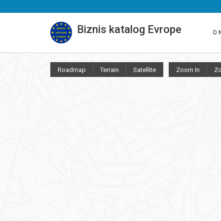
Biznis katalog Evrope
O 
Roadmap
Terrain
Satellite
Zoom In
Z