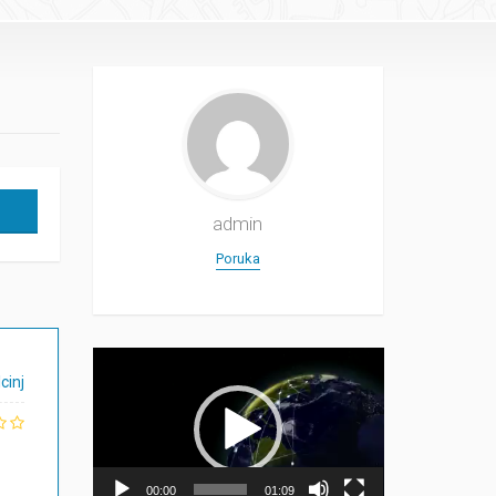
admin
Poruka
Прегледач
видео
cinj
записа
00:00
01:09