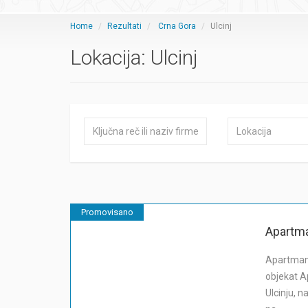
Home
Rezultati
Crna Gora
Ulcinj
Lokacija:
Ulcinj
Promovisano
Apartma
Apartman
objekat A
Ulcinju, n