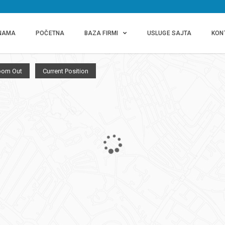
NAMA
POČETNA
BAZA FIRMI
USLUGE SAJTA
KON
oom Out
Current Position