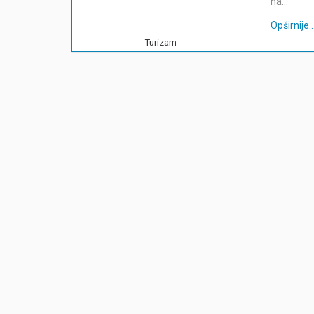
na…
Opširnije...
Turizam