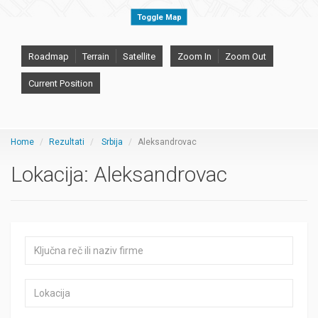
Toggle Map
Roadmap
Terrain
Satellite
Zoom In
Zoom Out
Current Position
Home
Rezultati
Srbija
Aleksandrovac
Lokacija:
Aleksandrovac