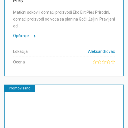
Pleš
Matični sokovi i domaći proizvodi Eko Elit Pleš Prirodni,
domaći proizvodi od voća sa planina Goč i Željin. Pravljeni
od…
Opširnije....
Lokacija
Aleksandrovac
Ocena
Promovisano