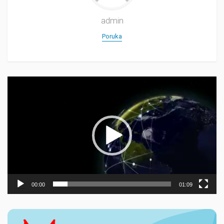
admin
Poruka
Прегледач
видео
записа
00:00
01:09