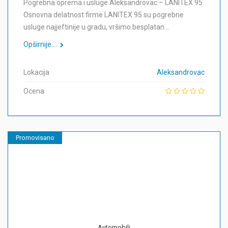
Pogrebna oprema i usluge Aleksandrovac – LANITEX 95
Osnovna delatnost firme LANITEX 95 su pogrebne
usluge najjeftinije u gradu, vršimo besplatan…
Opširnije....
Lokacija
Aleksandrovac
Ocena
Promovisano
Automobili