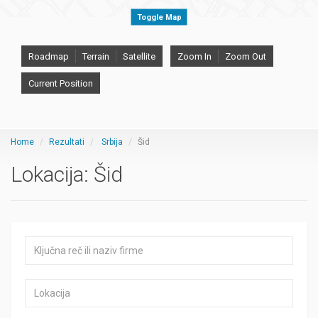
Toggle Map
Roadmap
Terrain
Satellite
Zoom In
Zoom Out
Current Position
Home
Rezultati
Srbija
Šid
Lokacija:
Šid