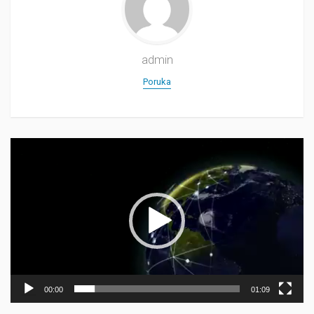
admin
Poruka
Прегледач
видео
записа
00:00
01:09