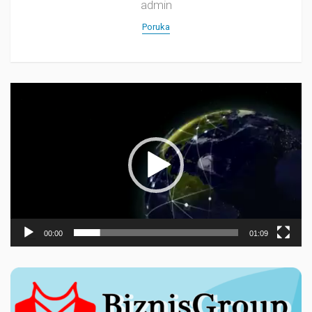
admin
Poruka
Прегледач
видео
записа
00:00
01:09