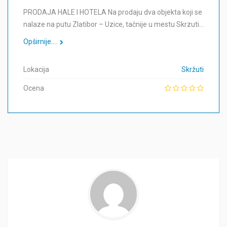
PRODAJA HALE I HOTELA Na prodaju dva objekta koji se
nalaze na putu Zlatibor – Uzice, tačnije u mestu Skrzuti…
Opširnije....
Lokacija
Skržuti
Ocena