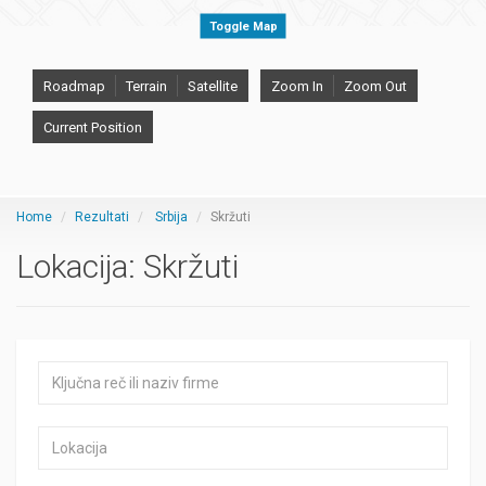
Toggle Map
Roadmap
Terrain
Satellite
Zoom In
Zoom Out
Current Position
Home
Rezultati
Srbija
Skržuti
Lokacija:
Skržuti