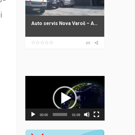
i
Auto servis Nova Varoš – Auto servis IKA
Прегледач
видео
записа
00:00
01:09