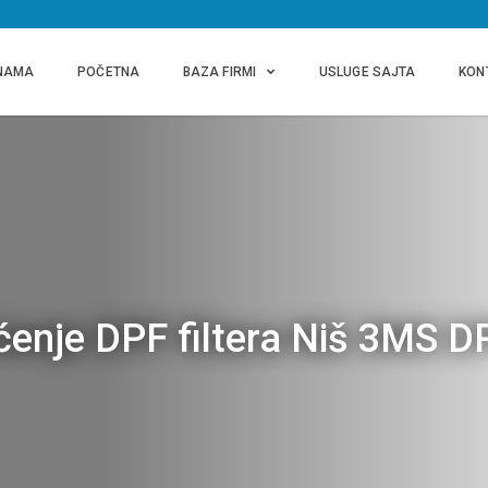
NAMA
POČETNA
BAZA FIRMI
USLUGE SAJTA
KON
enje DPF filtera Niš 3MS 