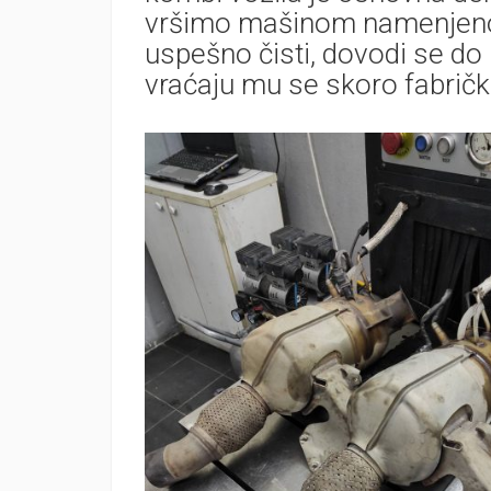
vršimo mašinom namenjenom 
uspešno čisti, dovodi se do
vraćaju mu se skoro fabričke