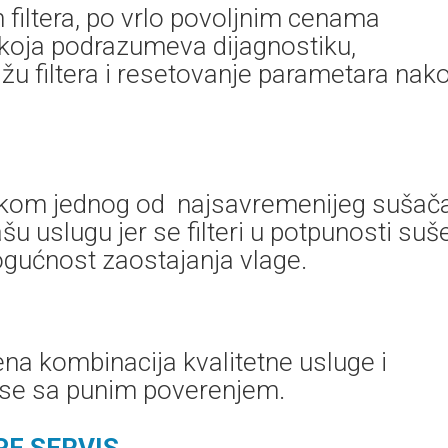
 filtera, po vrlo povoljnim cenama
koja podrazumeva dijagnostiku,
u filtera i resetovanje parametara nak
vkom jednog od najsavremenijeg sušač
šu uslugu jer se filteri u potpunosti suš
ogućnost zaostajanja vlage.
ena kombinacija kvalitetne usluge i
 se sa punim poverenjem.
PF SERVIS
.