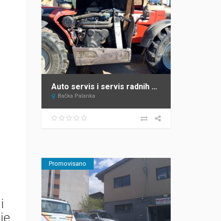
Auto servis i servis radnih mašina Bačka Palanka Krnajac
Bačka Palanka
Promovisano
i
je