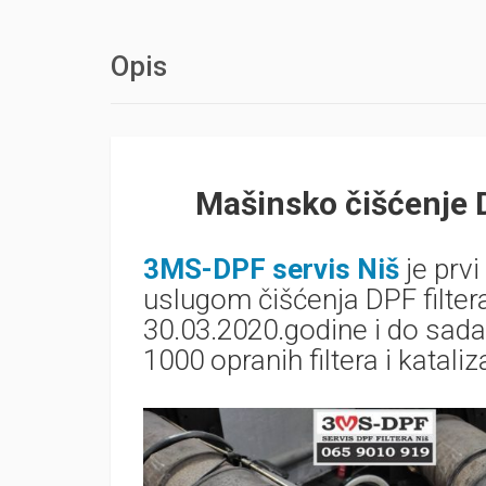
Opis
Mašinsko čišćenje 
3MS-DPF servis Niš
je prvi
uslugom čišćenja DPF filtera
30.03.2020.godine i do sada
1000 opranih filtera i kataliz