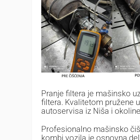
Pranje filtera je mašinsko 
filtera. Kvalitetom pružene 
autoservisa iz Niša i okoli
Profesionalno mašinsko čišće
kombi vozila je osnovna del