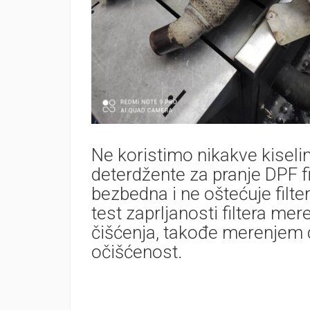
Ne koristimo nikakve kiselin
deterdžente za pranje DPF fi
bezbedna i ne oštećuje filter
test zaprljanosti filtera me
čišćenja, takođe merenjem d
očišćenost.