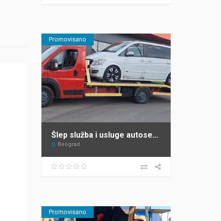
Promovisano
Šlep služba i usluge autoservisa Mane Beograd
Beograd
Promovisano