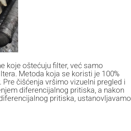
e koje oštećuju filter, već samo
ltera. Metoda koja se koristi je 100%
. Pre čišćenja vršimo vizuelni pregled i
renjem diferencijalnog pritiska, a nakon
iferencijalnog pritiska, ustanovljavamo