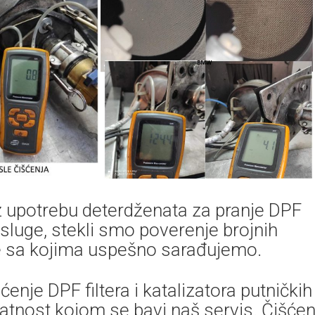
uz upotrebu deterdženata za pranje DPF
usluge, stekli smo poverenje brojnih
ne sa kojima uspešno sarađujemo.
nje DPF filtera i katalizatora putničkih 
atnost kojom se bavi naš servis. Čišćen