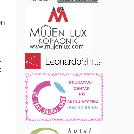
on
a
e