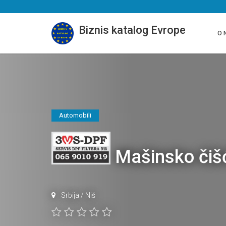
Biznis katalog Evrope
O 
Automobili
Mašinsko čišć
Srbija
/
Niš