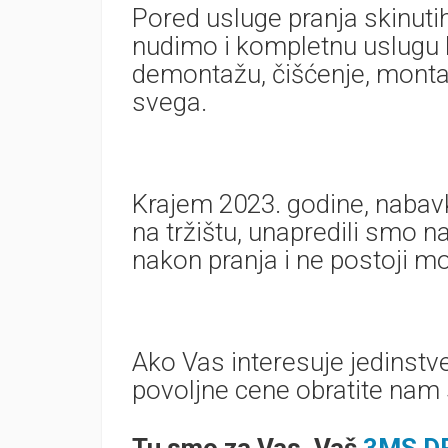
Pored usluge pranja skinutih
nudimo i kompletnu uslugu 
demontažu, čišćenje, montaž
svega.
Krajem 2023. godine, naba
na tržištu, unapredili smo na
nakon pranja i ne postoji m
Ako Vas interesuje jedinstv
povoljne cene obratite nam
Tu smo za Vas, Vaš
3MS D