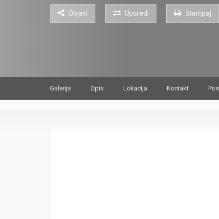
Objavi
Uporedi
Štampaj
Galerija
Opis
Lokacija
Kontakt
Pos