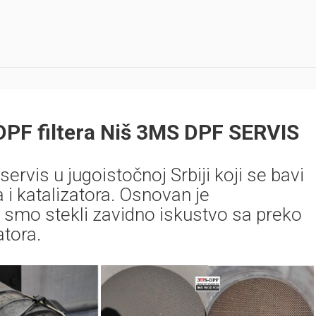
DPF filtera Niš 3MS DPF SERVIS
 servis u jugoistočnoj Srbiji koji se bavi
 i katalizatora. Osnovan je
 smo stekli zavidno iskustvo sa preko
atora.