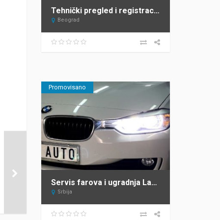
Tehnički pregled i registracija vozila Beograd Top Heel Tim Group
Beograd
Promovisano
Servis farova i ugradnja Lazarevac – ProAuto
Srbija