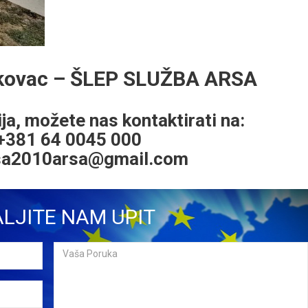
skovac – ŠLEP SLUŽBA ARSA
ja, možete nas kontaktirati na:
 +381 64 0045 000
sa2010arsa@gmail.com
LJITE NAM UPIT