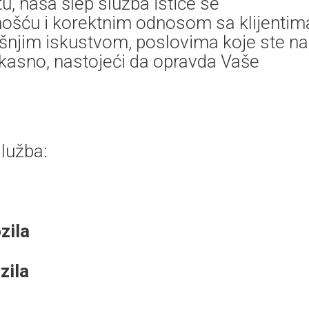
, naša šlep služba ističe se
ošću i korektnim odnosom sa klijentim
išnjim iskustvom, poslovima koje ste n
fikasno, nastojeći da opravda Vaše
lužba:
zila
zila