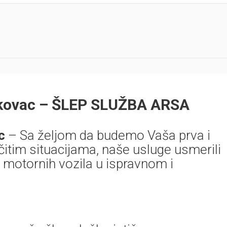
skovac – ŠLEP SLUŽBA ARSA
ac
– Sa željom da budemo Vaša prva i
čitim situacijama, naše usluge usmerili
motornih vozila u ispravnom i