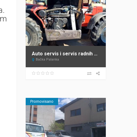
a.
am
Auto servis i servis radnih mašina Bačka Palanka Krnajac
Bačka Palanka
Promovisano