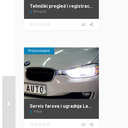
Tehnički pregled i registracija vozila Beograd Top Heel Tim Group
Beograd
Promovisano
Servis farova i ugradnja Lazarevac – ProAuto
Srbija