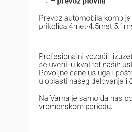
– prevoz plovila
Prevoz automobila kombija r
prikolica 4met-4.5met 5.1me
Profesionalni vozači i izuzet
se uverili u kvalitet naših 
Povoljne cene usluga i pošt
u oblasti našeg delovanja i
Na Vama je samo da nas po
vremenskom periodu.