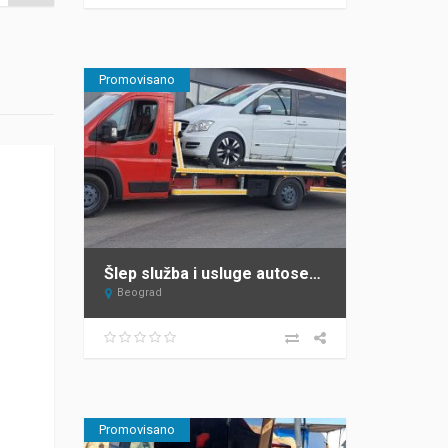
Promovisano
Šlep služba i usluge autoservisa Mane Beograd
Beograd
Promovisano