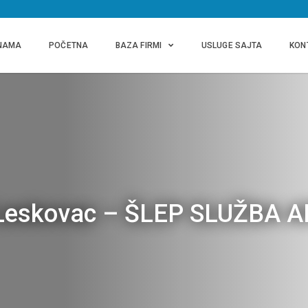
NAMA
POČETNA
BAZA FIRMI
USLUGE SAJTA
KON
 Leskovac – ŠLEP SLUŽBA 