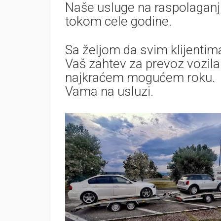
Naše usluge na raspolaganj
tokom cele godine.
Sa željom da svim klijenti
Vaš zahtev za prevoz vozil
najkraćem mogućem roku.
Vama na usluzi.