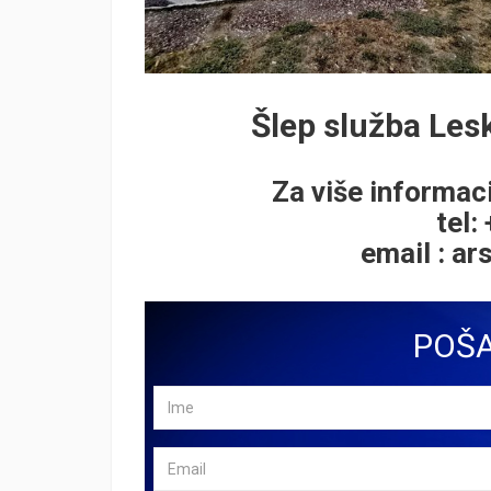
Šlep služba Le
Za više informaci
tel:
email :
ar
POŠA