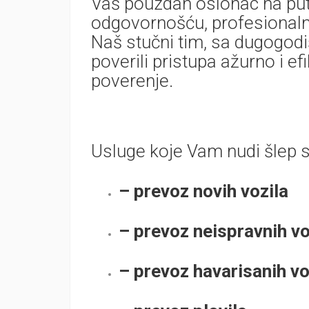
Vaš pouzdan oslonac na putu
odgovornošću, profesionaln
Naš stučni tim, sa dugogod
poverili pristupa ažurno i e
poverenje.
Usluge koje Vam nudi šlep s
– prevoz novih vozila
– prevoz neispravnih vo
– prevoz havarisanih vo