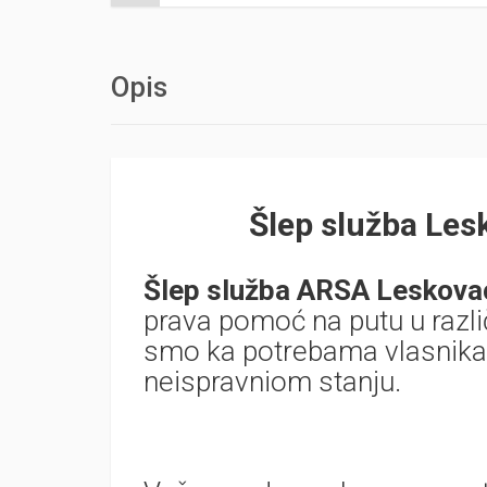
Opis
Šlep služba Le
Šlep služba ARSA Leskov
prava pomoć na putu u razli
smo ka potrebama vlasnika 
neispravniom stanju.