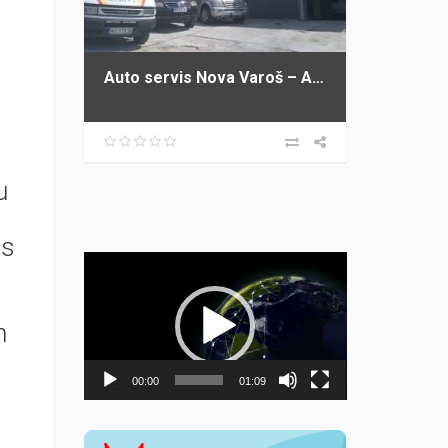
Auto servis Nova Varoš – Auto servis IKA
u
as
Прегледач
видео
записа
m
00:00
01:09