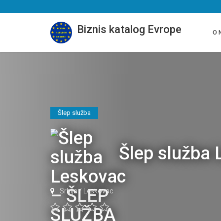
Biznis katalog Evrope
O 
Šlep služba
Šlep služba
Srbija
/
Leskovac