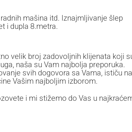
adnih mašina itd. Iznajmljivanje šlep
t i dupla 8.metra.
no velik broj zadovoljnih klijenata koji s
usluga, naša su Vam najbolja preporuka.
ovanje svih dogovora sa Vama, ističu n
 čine Vašim najboljim izborom.
zovete i mi stižemo do Vas u najkraće