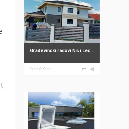
e
Građevinski radovi Niš i Leskovac PROFI GRADNJA SPASIĆ
i,