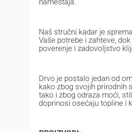
nameštaja.
Naš stručni kadar je sprem
Vaše potrebe i zahteve, do
poverenje i zadovoljstvo kli
Drvo je postalo jedan od omil
kako zbog svojih prirodnih s
tako i zbog odraza moći, st
doprinosi osećaju topline i