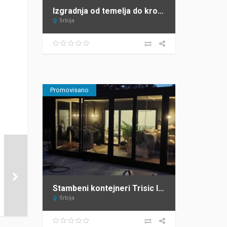
Izgradnja od temelja do krova JAGODIC Sopot
Srbija
Promovisano
Stambeni kontejneri Trisic lux
Srbija