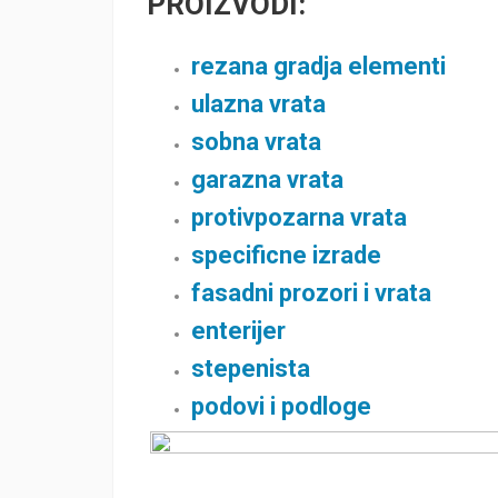
PROIZVODI:
rezana gradja elementi
ulazna vrata
sobna vrata
garazna vrata
protivpozarna vrata
specificne izrade
fasadni prozori i vrata
enterijer
stepenista
podovi i podloge