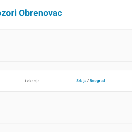
ozori Obrenovac
Srbija
/
Beograd
Lokacija