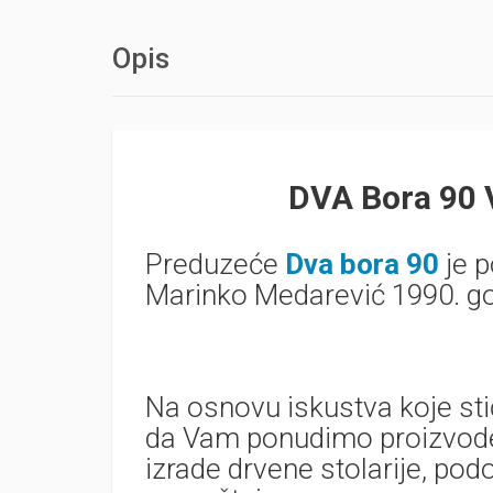
Opis
DVA Bora 90 V
Preduzeće
Dva bora 90
je p
Marinko Medarević 1990. go
Na osnovu iskustva koje s
da Vam ponudimo proizvode 
izrade drvene stolarije, po