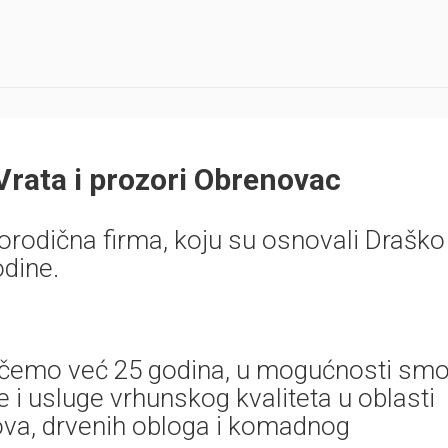
rata i prozori Obrenovac
orodična firma, koju su osnovali Draško 
dine.
tičemo već 25 godina, u mogućnosti sm
i usluge vrhunskog kvaliteta u oblasti
dova, drvenih obloga i komadnog