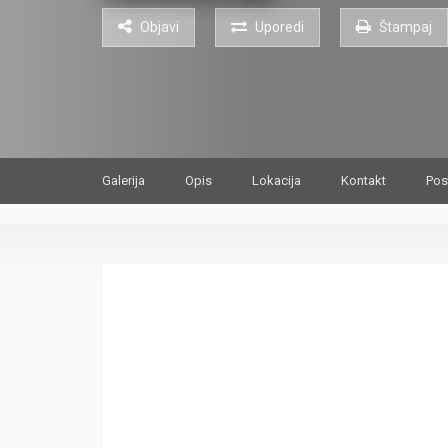
Objavi
Uporedi
Štampaj
Galerija
Opis
Lokacija
Kontakt
Pos