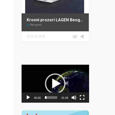
Krovni prozori LAGEN Beograd – ovlašćeni distributer FAKRO za Srbiju
Beograd
Прегледач
видео
записа
00:00
01:09