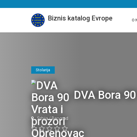
Biznis katalog Evrope
O 
Stolarija
DVA Bora 90 
Srbija
/
Beograd