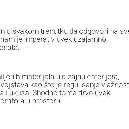
an u svakom trenutku da odgovori na sv
k nam je imperativ uvek uzajamno
jenata.
jenih materijala u dizajnu enterijera,
vojstava kao što je regulisanje vlažnost
ila i ukusa. Shodno tome drvo uvek
 komfora u prostoru.