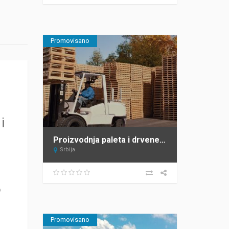
Promovisano
i
Proizvodnja paleta i drvene ambalaže – Sipal – Žabalj
Srbija
o
Promovisano