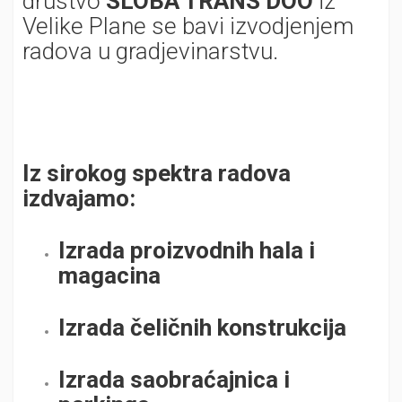
drustvo
SLOBA TRANS DOO
iz
Velike Plane se bavi izvodjenjem
radova u gradjevinarstvu.
Iz sirokog spektra radova
izdvajamo:
Izrada proizvodnih hala i
magacina
Izrada čeličnih konstrukcija
Izrada saobraćajnica i