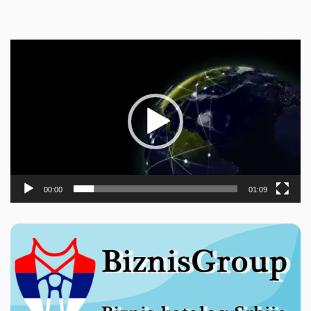
Прегледач
видео
записа
00:00
01:09