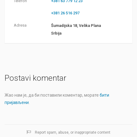
Telefon
+381 63 779 12 23
+381 26 516 297
Adresa
Šumadijska 18, Velika Plana
Srbija
Postavi komentar
Жао нам је, да би поставили коментар, морате
бити
пријављени
.
Report spam, abuse, or inappropriate content