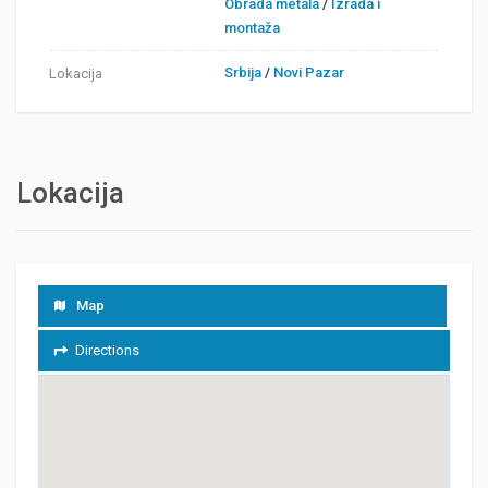
Obrada metala
/
Izrada i
montaža
Srbija
/
Novi Pazar
Lokacija
Lokacija
Map
Directions