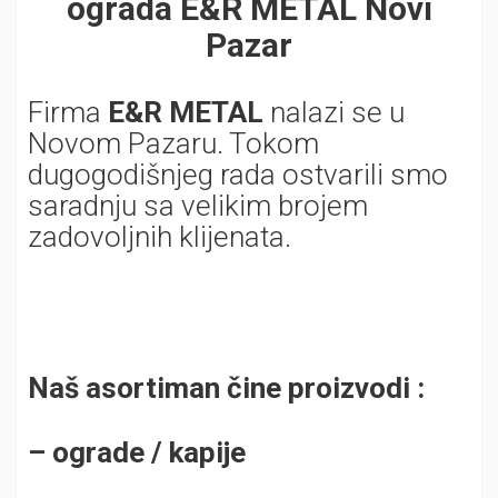
ograda E&R METAL Novi
Pazar
Firma
E&R METAL
nalazi se u
Novom Pazaru. Tokom
dugogodišnjeg rada ostvarili smo
saradnju sa velikim brojem
zadovoljnih klijenata.
Naš asortiman čine proizvodi :
– ograde /
kapije