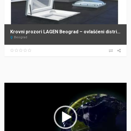
Krovni prozori LAGEN Beograd – ovlašćeni distributer FAKRO za Srbiju
Beograd
Прегледач
видео
записа