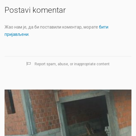
Postavi komentar
Жао нам је, да би поставили коментар, морате
бити
пријављени
.
Report spam, abuse, or inappropriate content