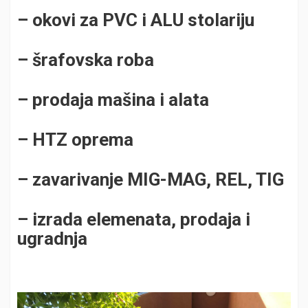
– okovi za PVC i ALU stolariju
– šrafovska roba
– prodaja mašina i alata
– HTZ oprema
– zavarivanje MIG-MAG, REL, TIG
– izrada elemenata, prodaja i
ugradnja