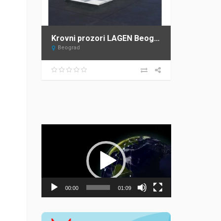
Krovni prozori LAGEN Beograd – ovlašćeni distributer FAKRO za Srbiju
Beograd
Прегледач
видео
записа
00:00
01:09