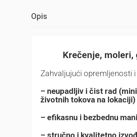
Opis
Krečenje, moleri,
Zahvaljujući opremljenosti 
– neupadljiv i čist rad (mi
životnih tokova na lokaciji)
– efikasnu i bezbednu man
– stručno i kvalitetno izv