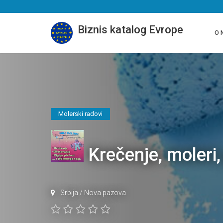
Biznis katalog Evrope
O 
Molerski radovi
Krečenje, moleri
Srbija
/
Nova pazova