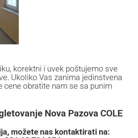
ku, korektni i uvek poštujemo sve
e. Ukoliko Vas zanima jedinstvena
re cene obratite nam se sa punim
 gletovanje Nova Pazova COLE
ja, možete nas kontaktirati na: