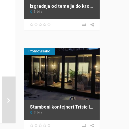
Izgradnja od temelja do krova JAGODIC Sopot
Srbija
Promovisano
Stambeni kontejneri Trisic lux
Srbija