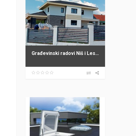
Građevinski radovi Niš i Leskovac PROFI GRADNJA SPASIĆ