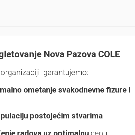
 gletovanje Nova Pazova COLE
i organizaciji garantujemo:
nimalno ometanje svakodnevne fizure i
ipulaciju postojećim stvarima
ođenje radova uz optimalnu
cenu