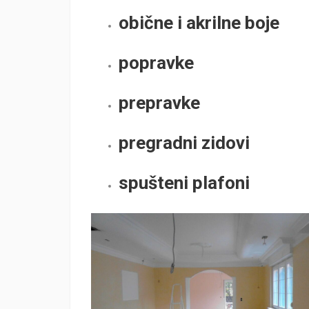
obične i akrilne boje
popravke
prepravke
pregradni zidovi
spušteni plafoni