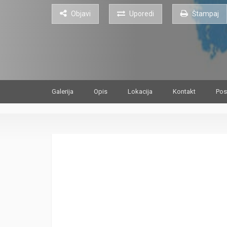
Objavi
Uporedi
Štampaj
Galerija
Opis
Lokacija
Kontakt
Pos