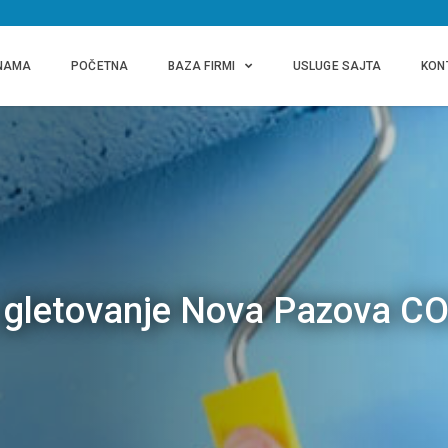
NAMA
POČETNA
BAZA FIRMI
USLUGE SAJTA
KON
, gletovanje Nova Pazova C