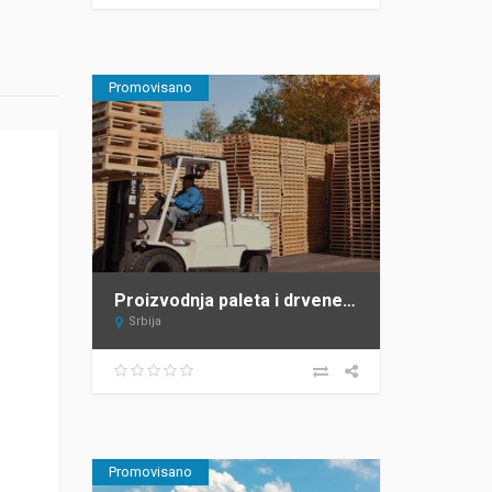
Promovisano
Proizvodnja paleta i drvene ambalaže – Sipal – Žabalj
Srbija
Promovisano