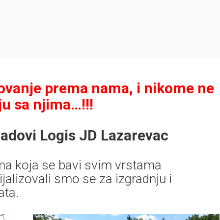
ugovanje prema nama, i nikome ne
u sa njima…!!!
radovi Logis JD Lazarevac
ma koja se bavi svim vrstama
jalizovali smo se za izgradnju i
ata.