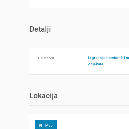
Detalji
Izgradnja stambenih i 
Delatnost
objekata
Lokacija
Map