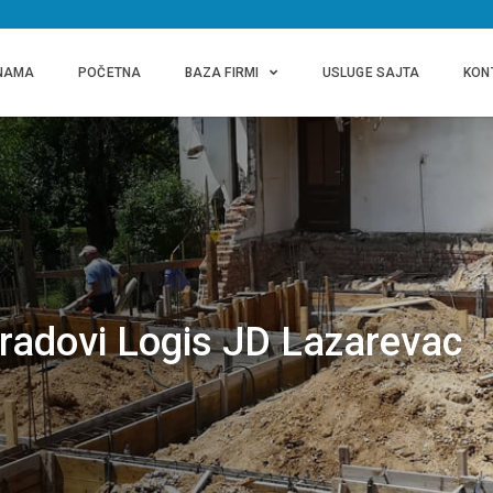
NAMA
POČETNA
BAZA FIRMI
USLUGE SAJTA
KON
 radovi Logis JD Lazarevac