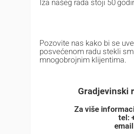
Iza našeg rada stoji 50 godin
Pozovite nas kako bi se uveri
posvećenom radu stekli smo 
mnogobrojnim klijentima.
Gradjevinski 
Za više informaci
tel:
email