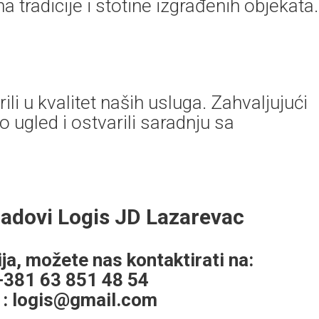
a tradicije i stotine izgrađenih objekata.
li u kvalitet naših usluga. Zahvaljujući
ugled i ostvarili saradnju sa
radovi Logis JD Lazarevac
ja, možete nas kontaktirati na:
 +381 63 851 48 54
 :
logis@gmail.com