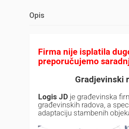
Opis
Firma nije isplatila d
preporučujemo saradnj
Gradjevinski 
Logis JD
je građevinska fir
građevinskih radova, a speci
adaptaciju stambenih objek