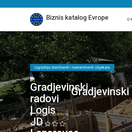
Biznis katalog Evrope
O 
Izgradnja stambenih i nestambenih objekata
Gradjevinski
Srbija
/
Lazarevac