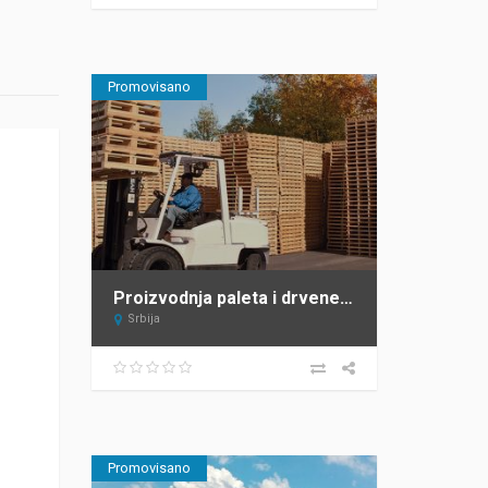
Promovisano
Proizvodnja paleta i drvene ambalaže – Sipal – Žabalj
Srbija
Promovisano