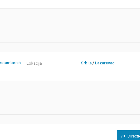
nestambenih
Srbija
/
Lazarevac
Lokacija
Direct