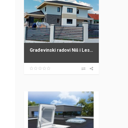
Građevinski radovi Niš i Leskovac PROFI GRADNJA SPASIĆ