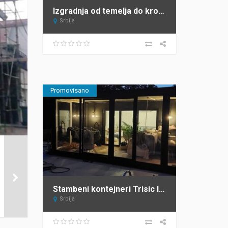
Izgradnja od temelja do krova JAGODIC Sopot
Srbija
Promovisano
Stambeni kontejneri Trisic lux
Srbija