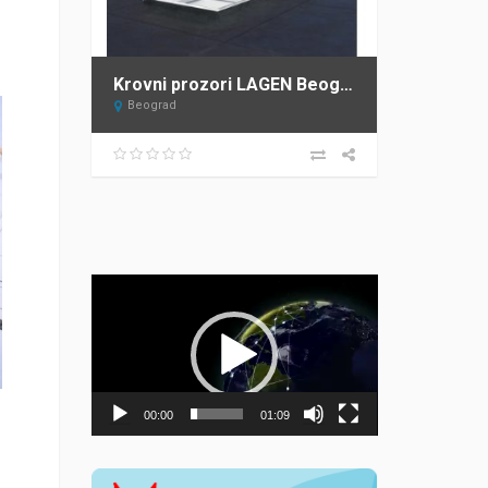
Krovni prozori LAGEN Beograd – ovlašćeni distributer FAKRO za Srbiju
Beograd
Прегледач
видео
записа
00:00
01:09