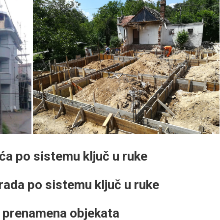
ća po sistemu ključ u ruke
ada po sistemu ključ u ruke
 i prenamena objekata