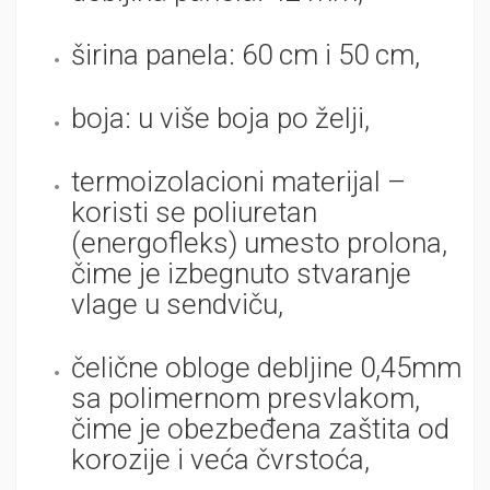
širina panela: 60 cm i 50 cm,
boja: u više boja po želji,
termoizolacioni materijal –
koristi se poliuretan
(energofleks) umesto prolona,
čime je izbegnuto stvaranje
vlage u sendviču,
čelične obloge debljine 0,45mm
sa polimernom presvlakom,
čime je obezbeđena zaštita od
korozije i veća čvrstoća,