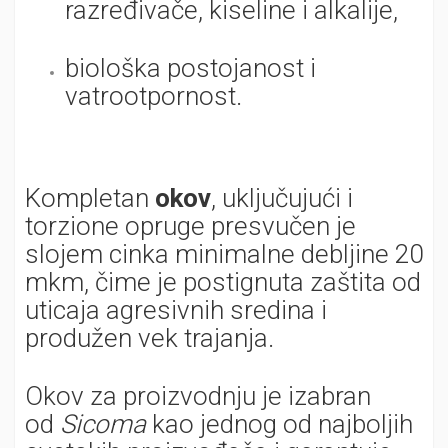
razređivače, kiseline i alkalije,
biološka postojanost i
vatrootpornost.
Kompletan
okov
, uključujući i
torzione opruge presvučen je
slojem cinka minimalne debljine 20
mkm, čime je postignuta zaštita od
uticaja agresivnih sredina i
produžen vek trajanja.
Okov za proizvodnju je izabran
od
Sicoma
kao jednog od najboljih