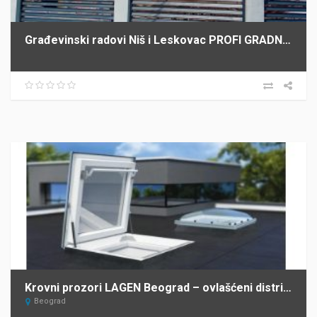
Građevinski radovi Niš i Leskovac PROFI GRADNJA SPASIĆ
Krovni prozori LAGEN Beograd – ovlašćeni distributer FAKRO za Srbiju
Beograd