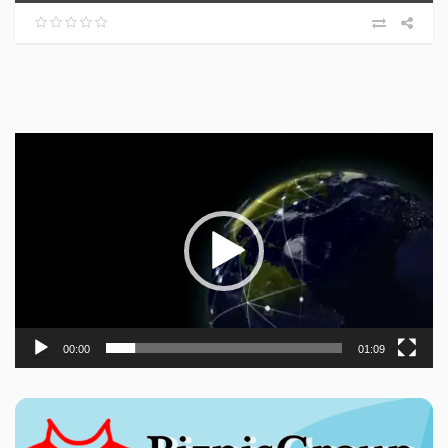
Прегледач
видео
записа
00:00
01:09