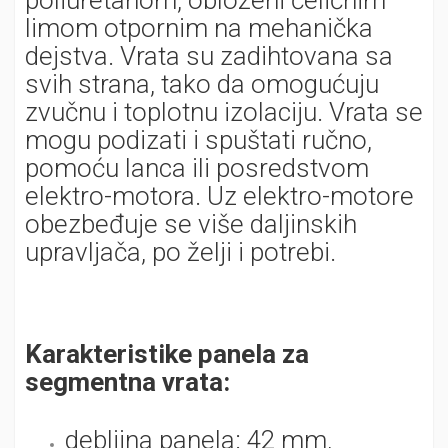
poliuretanom, obloženi čeličnim
limom otpornim na mehanička
dejstva. Vrata su zadihtovana sa
svih strana, tako da omogućuju
zvučnu i toplotnu izolaciju. Vrata se
mogu podizati i spuštati ručno,
pomoću lanca ili posredstvom
elektro-motora. Uz elektro-motore
obezbeđuje se više daljinskih
upravljača, po želji i potrebi.
Karakteristike panela za
segmentna vrata:
debljina panela: 42 mm,