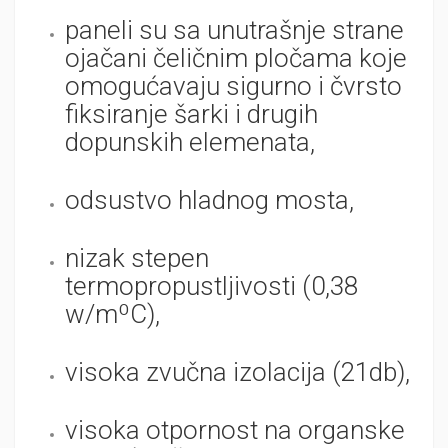
paneli su sa unutrašnje strane
ojačani čeličnim pločama koje
omogućavaju sigurno i čvrsto
fiksiranje šarki i drugih
dopunskih elemenata,
odsustvo hladnog mosta,
nizak stepen
termopropustljivosti (0,38
w/mºC),
visoka zvučna izolacija (21db),
visoka otpornost na organske