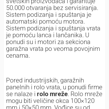
svetskih proizvođača i garantuje
50.000 otvaranja bez servisiranja.
Sistem podizanja i spuštanja je
automatski pomoću motora.
Sistem podizanja i spuštanja vrata
je pomoću lanca i lančanika. U
ponudi su i motori za sekciona
garažna vrata po veoma povojnim
cenama.
Pored industrijskih, garažnih
panelnih i rolo vrata, u ponudi firme
se nalaze i
rolo mreže
. Rolo mreže
mogu biti veličine okca 100×120
mm i 50×50 mm. Vođice su od