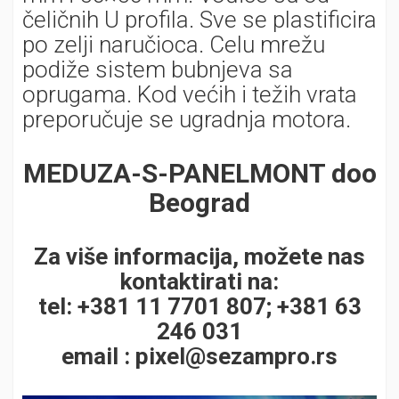
čeličnih U profila. Sve se plastificira
po zelji naručioca. Celu mrežu
podiže sistem bubnjeva sa
oprugama. Kod većih i težih vrata
preporučuje se ugradnja motora.
MEDUZA-S-PANELMONT doo
Beograd
Za više informacija, možete nas
kontaktirati na:
tel: +381 11 7701 807; +381 63
246 031
email :
pixel@sezampro.rs