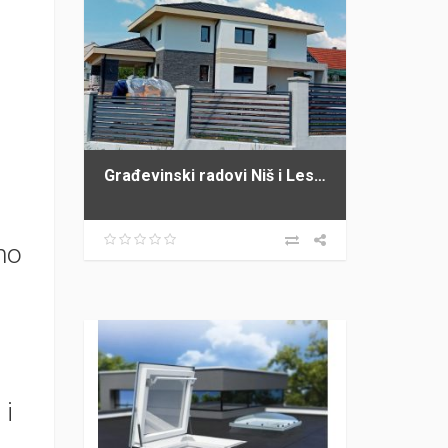
Građevinski radovi Niš i Leskovac PROFI GRADNJA SPASIĆ
mo
 i