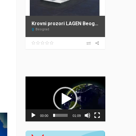
Krovni prozori LAGEN Beograd – ovlašćeni distributer FAKRO za Srbiju
Beograd
Прегледач
видео
записа
00:00
01:09