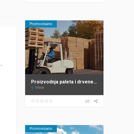
Promovisano
.
Proizvodnja paleta i drvene ambalaže – Sipal – Žabalj
Srbija
Promovisano