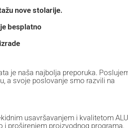
ažu nove stolarije.
nje besplatno
 izrade
enata je naša najbolja preporuka. Posluje
, a svoje poslovanje smo razvili na
rekidnim usavršavanjem i kvalitetom ALU
kao i proširenjem proizvodnog programa,