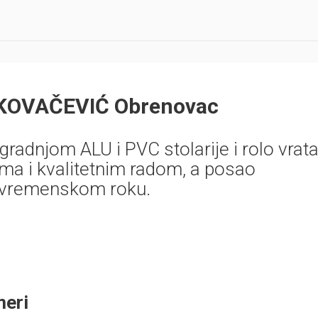
 KOVAČEVIĆ Obrenovac
radnjom ALU i PVC stolarije i rolo vrata
ma i kvalitetnim radom, a posao
 vremenskom roku.
meri