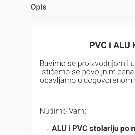
Opis
PVC i ALU
Bavimo se proizvodnjom i ug
Ističemo se povoljnim cena
obavljamo u dogovorenom
Nudimo Vam:
ALU i PVC stolariju po 