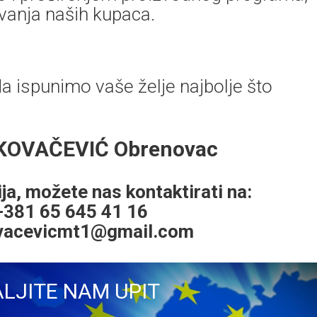
vanja naših kupaca.
da ispunimo vaše želje najbolje što
 KOVAČEVIĆ Obrenovac
ja, možete nas kontaktirati na:
 +381 65 645 41 16
vacevicmt1@gmail.com
LJITE NAM UPIT