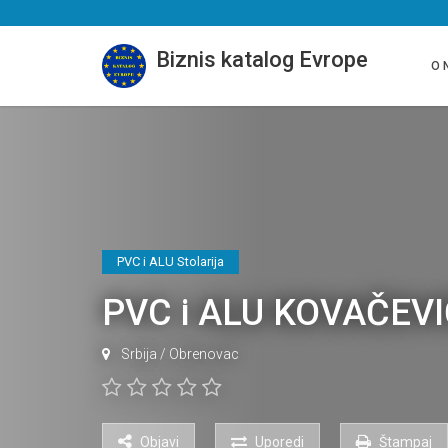
Biznis katalog Evrope
O 
PVC i ALU Stolarija
PVC i ALU KOVAČEVI
Srbija
/
Obrenovac
Objavi
Uporedi
Štampaj