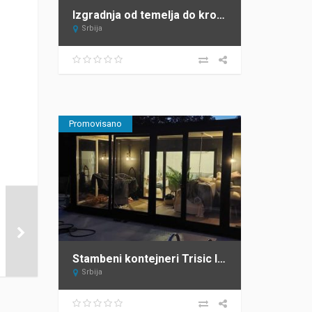
Izgradnja od temelja do krova JAGODIC Sopot
Srbija
Promovisano
Stambeni kontejneri Trisic lux
Srbija