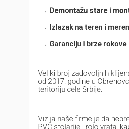
Demontažu stare i mont
Izlazak na teren i mere
Garanciju i brze rokove
Veliki broj zadovoljnih klij
od 2017. godine u Obrenovcu
teritoriju cele Srbije.
Vizija naše firme je da nep
PVC stolarije i rolo vrata, 