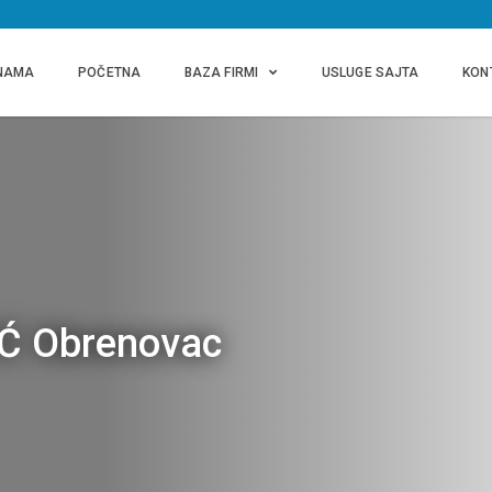
NAMA
POČETNA
BAZA FIRMI
USLUGE SAJTA
KON
Ć Obrenovac