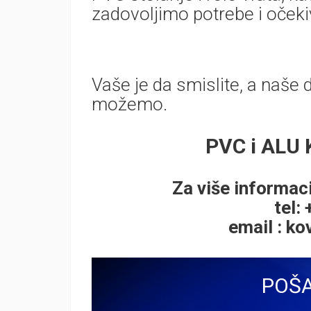
zadovoljimo potrebe i očeki
Vaše je da smislite, a naše 
možemo.
PVC i ALU
Za više informaci
tel:
email :
ko
POŠA