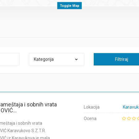
Toggle Map
Kategorija
Filtriraj
nameštaja i sobnih vrata
Lokacija
Karavuk
OVIĆ...
Ocena
meštaja i sobnih vrata
IĆ Karavukovo S.Z.T.R.
IĆ iz Karavukova je mala