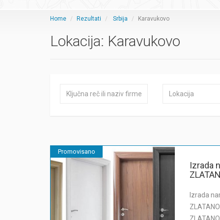
Home
Rezultati
Srbija
Karavukovo
Lokacija:
Karavukovo
Promovisano
Izrada 
ZLATAN
Izrada na
ZLATANOV
ZLATANOV