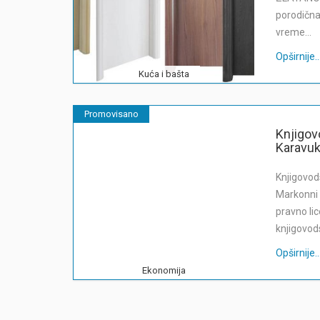
porodična 
vreme…
Opširnije...
Kuća i bašta
Promovisano
Knjigov
Karavuk
Knjigovod
Markonni 
pravno li
knjigovod
Opširnije...
Ekonomija