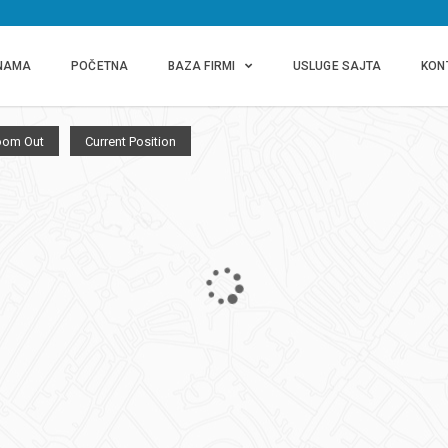
NAMA
POČETNA
BAZA FIRMI
USLUGE SAJTA
KON
oom Out
Current Position