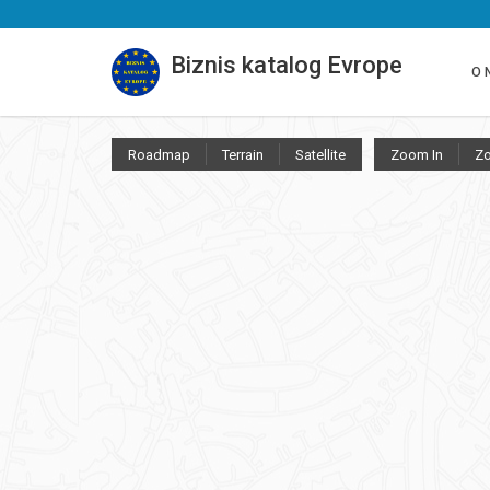
Biznis katalog Evrope
O 
Roadmap
Terrain
Satellite
Zoom In
Z