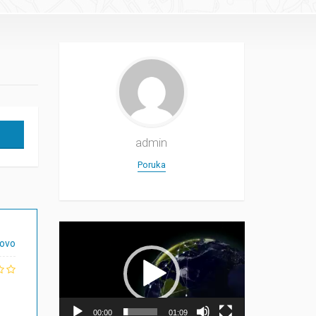
admin
Poruka
Прегледач
видео
ovo
записа
00:00
01:09