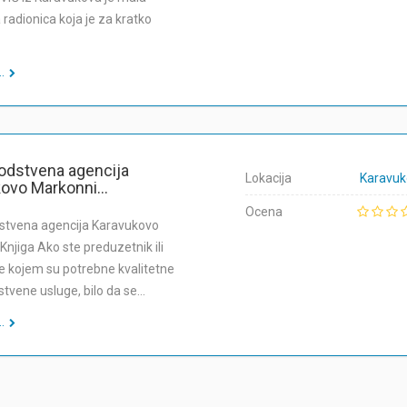
radionica koja je za kratko
.
odstvena agencija
Lokacija
Karavuk
ovo Markonni...
Ocena
stvena agencija Karavukovo
Knjiga Ako ste preduzetnik ili
ce kojem su potrebne kvalitetne
stvene usluge, bilo da se…
.