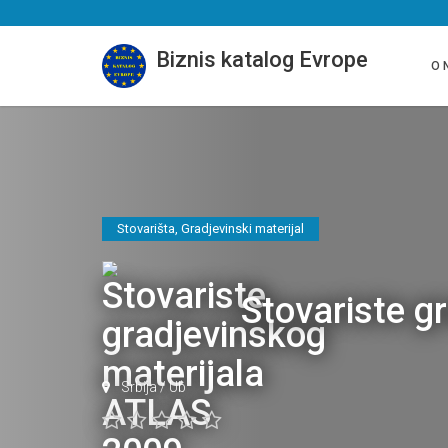
Biznis katalog Evrope
O 
Stovarišta
,
Gradjevinski materijal
Stovariste g
Srbija
/
Ub