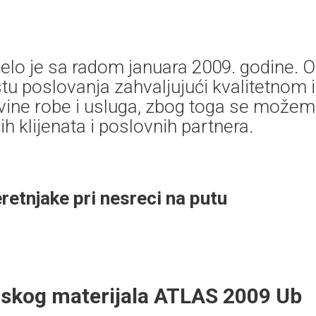
elo je sa radom januara 2009. godine. 
tu poslovanja zahvaljujući kvalitetnom i
vine robe i usluga, zbog toga se može
h klijenata i poslovnih partnera.
retnjake pri nesreci na putu
nskog materijala ATLAS 2009 Ub