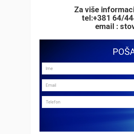
Za više informaci
tel:
+381 64/44
email :
sto
POŠA