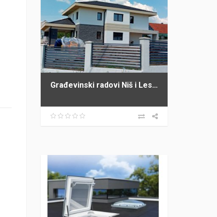
Građevinski radovi Niš i Leskovac PROFI GRADNJA SPASIĆ