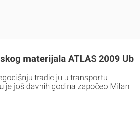
nskog materijala ATLAS 2009 Ub
godišnju tradiciju u transportu
u je još davnih godina započeo Milan