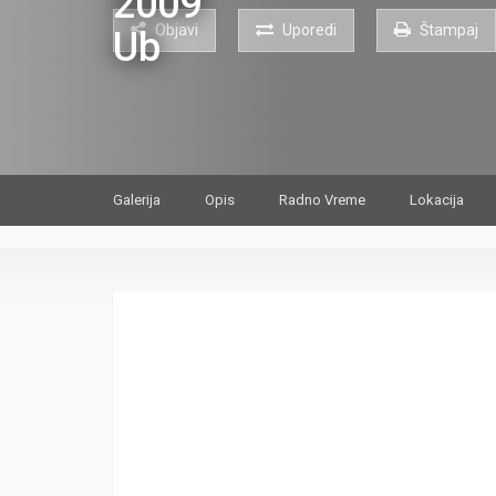
Objavi
Uporedi
Štampaj
Galerija
Opis
Radno Vreme
Lokacija