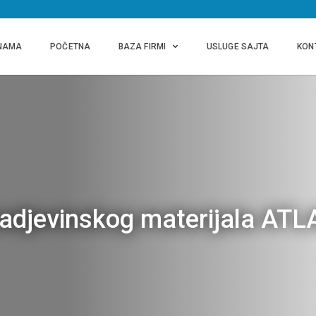
NAMA
POČETNA
BAZA FIRMI
USLUGE SAJTA
KON
radjevinskog materijala AT