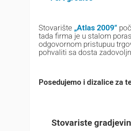
Stovarište
„Atlas 2009“
poč
tada firma je u stalom poras
odgovornom pristupuu trgo
pohvaliti sa dosta zadovoljni
Posedujemo i dizalice za te
Stovariste gradjevi