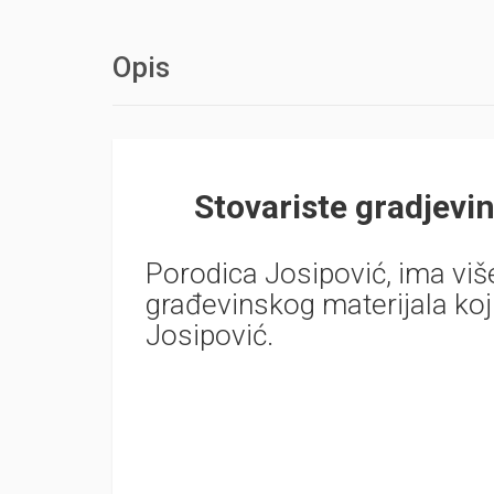
Opis
Stovariste gradjevi
Porodica Josipović, ima više
građevinskog materijala koj
Josipović.