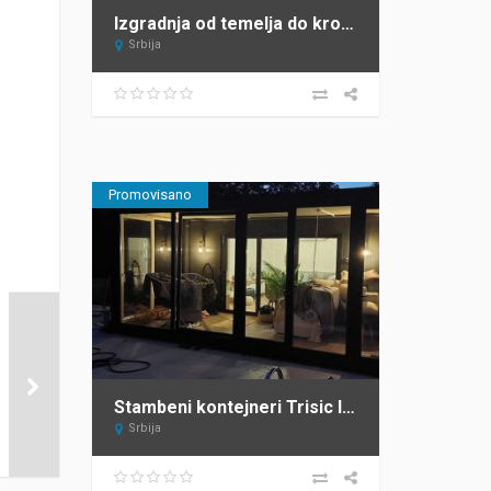
Izgradnja od temelja do krova JAGODIC Sopot
Srbija
Promovisano
Stambeni kontejneri Trisic lux
Srbija