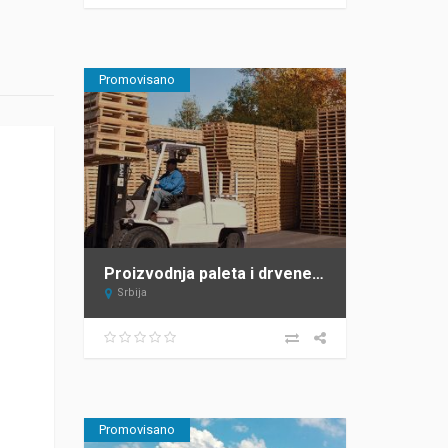
Promovisano
Proizvodnja paleta i drvene ambalaže – Sipal – Žabalj
Srbija
Promovisano