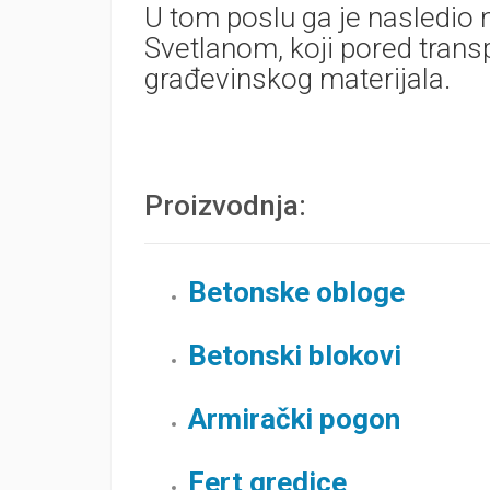
U tom poslu ga je nasledio
Svetlanom, koji pored transp
građevinskog materijala.
Proizvodnja:
Betonske obloge
Betonski blokovi
Armirački pogon
Fert gredice