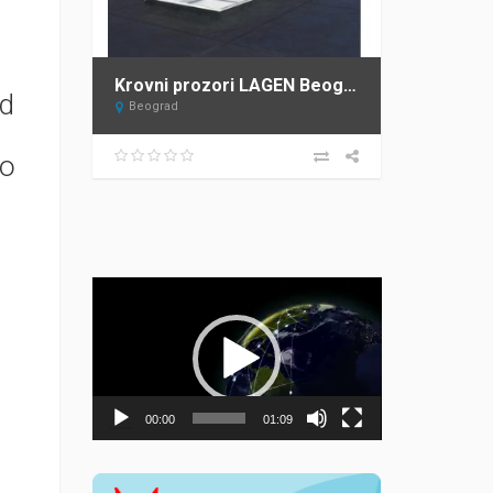
Krovni prozori LAGEN Beograd – ovlašćeni distributer FAKRO za Srbiju
Od
Beograd
mo
Прегледач
видео
записа
00:00
01:09