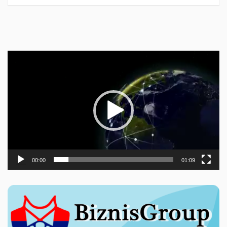
Прегледач
видео
записа
00:00
01:09