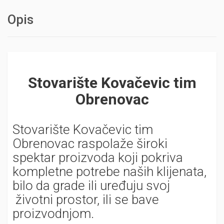
Opis
Stovarište Kovačevic tim
Obrenovac
Stovarište Kovačevic tim
Obrenovac raspolaže široki
spe
k
tar proizvoda koji pokriva
kompletne potrebe naših klijenata,
bilo da grade ili uređuju svoj
životni prostor, ili se bave
proizvodnjom.