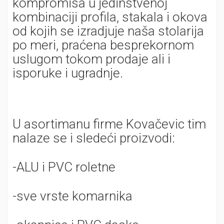
kompromisa u jedinstvenoj
kombinaciji profila, stakala i okova
od kojih se izradjuje naša stolarija
po meri, praćena besprekornom
uslugom tokom prodaje ali i
isporuke i ugradnje.
U asortimanu firme Kovačevic tim
nalaze se i sledeći proizvodi:
-ALU i PVC roletne
-sve vrste komarnika