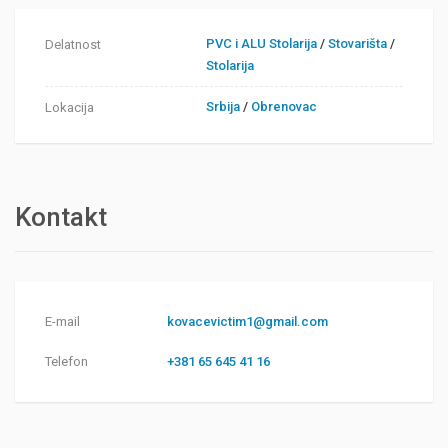
PVC i ALU Stolarija
/
Stovarišta
/
Delatnost
Stolarija
Srbija
/
Obrenovac
Lokacija
Kontakt
E-mail
kovacevictim1@gmail.com
Telefon
+381 65 645 41 16