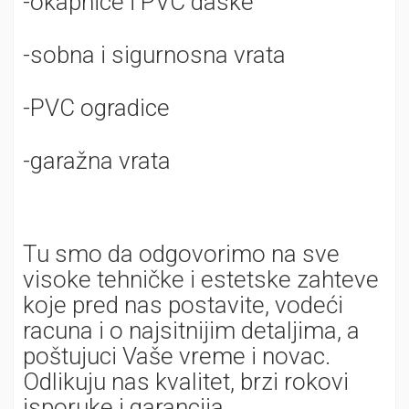
-okapnice i PVC daske
-sobna i sigurnosna vrata
-PVC ogradice
-garažna vrata
Tu smo da odgovorimo na sve
visoke tehničke i estetske zahteve
koje pred nas postavite, vodeći
racuna i o najsitnijim detaljima, a
poštujuci Vaše vreme i novac.
Odlikuju nas kvalitet, brzi rokovi
isporuke i garancija.