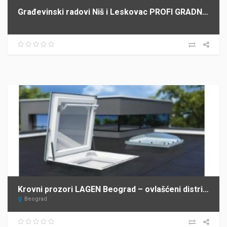
Građevinski radovi Niš i Leskovac PROFI GRADNJA SPASIĆ
Krovni prozori LAGEN Beograd – ovlašćeni distributer FAKRO za Srbiju
Beograd