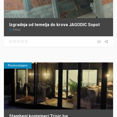
Izgradnja od temelja do krova JAGODIC Sopot
Srbija
Promovisano
Stambeni kontejneri Trisic lux