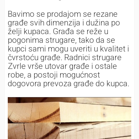
Bavimo se prodajom se rezane
građe svih dimenzija i dužina po
želji kupaca. Građa se reže u
pogonima strugare, tako da se
kupci sami mogu uveriti u kvalitet i
čvrstoću građe. Radnici strugare
Zvrle vrše utovar građe i ostale
robe, a postoji mogućnost
dogovora prevoza građe do kupca.