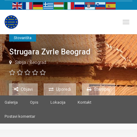
Biznis katalog Evrope
Toggl
Stovarišta
Strugara Zvrle Beograd
Srbija
/
Beograd
Objavi
Uporedi
Štampaj
Galerija
Opis
Lokacija
Kontakt
Postavi komentar