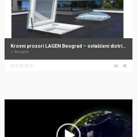
Krovni prozori LAGEN Beograd – ovlašćeni distributer FAKRO za Srbiju
Beograd
Прегледач
видео
записа