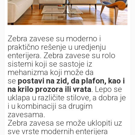
Zebra zavese su moderno i
praktično rešenje u uredjenju
enterijera. Zebra zavese su rolo
sistemi koji se sastoje iz
mehanizma koji može da
se
postavi
na zid, da plafon, kao i
na
krilo
prozor
a
ili vrata
. Lepo se
uklapa u različite stilove, a dobra je
i u kombinaciji sa drugim
zavesama.
Zebra zavesa se može uklopiti uz
sve vrste modernih enterijera