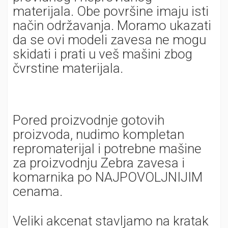
materijala. Obe površine imaju isti
način održavanja. Moramo ukazati
da se ovi modeli zavesa ne mogu
skidati i prati u veš mašini zbog
čvrstine materijala.
Pored proizvodnje gotovih
proizvoda, nudimo kompletan
repromaterijal i potrebne mašine
za proizvodnju Zebra zavesa i
komarnika po NAJPOVOLJNIJIM
cenama.
Veliki akcenat stavljamo na kratak