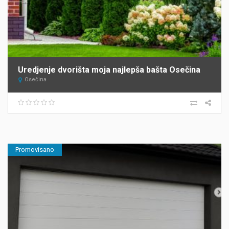
Uredjenje dvorišta moja najlepša bašta Osečina
Osečina
Promovisano