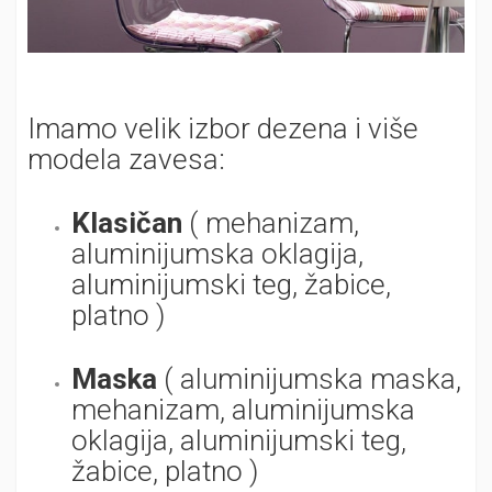
Imamo velik izbor dezena i više
modela zavesa:
Klasičan
( mehanizam,
aluminijumska oklagija,
aluminijumski teg, žabice,
platno )
Maska
( aluminijumska maska,
mehanizam, aluminijumska
oklagija, aluminijumski teg,
žabice, platno )