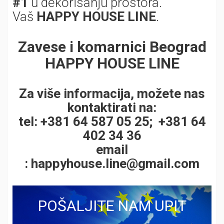
#1
u dekorisanju prostora.
Vaš
HAPPY HOUSE LINE
.
Zavese i komarnici Beograd
HAPPY HOUSE LINE
Za više informacija, možete nas
kontaktirati na:
tel: +381 64 587 05 25; +381 64
402 34 36
email
:
happyhouse.line@gmail.com
POŠALJITE NAM UPIT