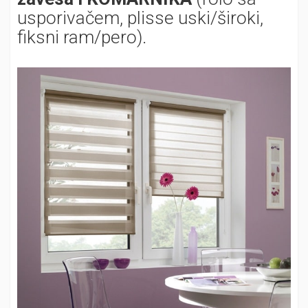
usporivačem, plisse uski/široki,
fiksni ram/pero).