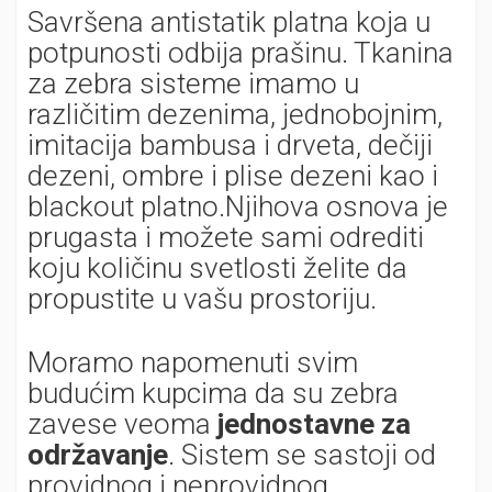
Savršena antistatik platna koja u
potpunosti odbija prašinu. Tkanina
za zebra sisteme imamo u
različitim dezenima, jednobojnim,
imitacija bambusa i drveta, dečiji
dezeni, ombre i plise dezeni kao i
blackout platno.Njihova osnova je
prugasta i možete sami odrediti
koju količinu svetlosti želite da
propustite u vašu prostoriju.
Moramo napomenuti svim
budućim kupcima da su zebra
zavese veoma
jednostavne za
održavanje
. Sistem se sastoji od
providnog i neprovidnog