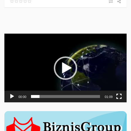
Прегледач
видео
записа
00:00
01:09