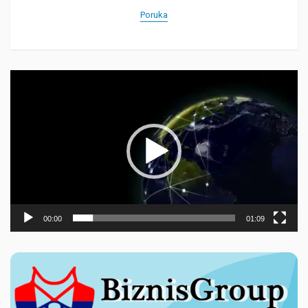
Poruka
Прегледач
видео
записа
00:00
01:09