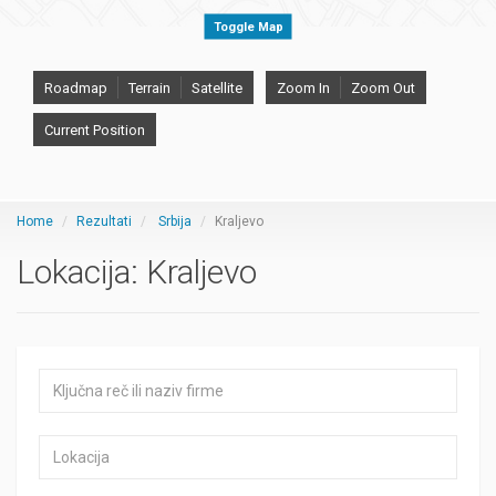
Toggle Map
Roadmap
Terrain
Satellite
Zoom In
Zoom Out
Current Position
Home
Rezultati
Srbija
Kraljevo
Lokacija:
Kraljevo