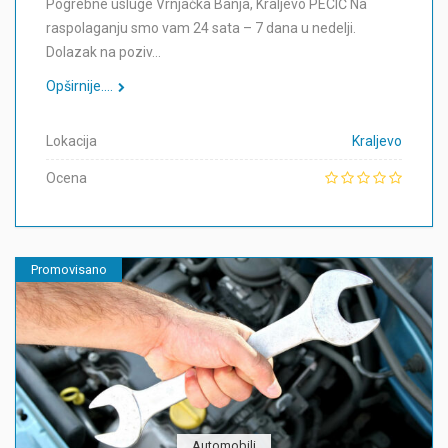
Pogrebne usluge Vrnjačka Banja, Kraljevo PECIĆ Na
raspolaganju smo vam 24 sata – 7 dana u nedelji.
Dolazak na poziv…
Opširnije....
Lokacija
Kraljevo
Ocena
Promovisano
Automobili