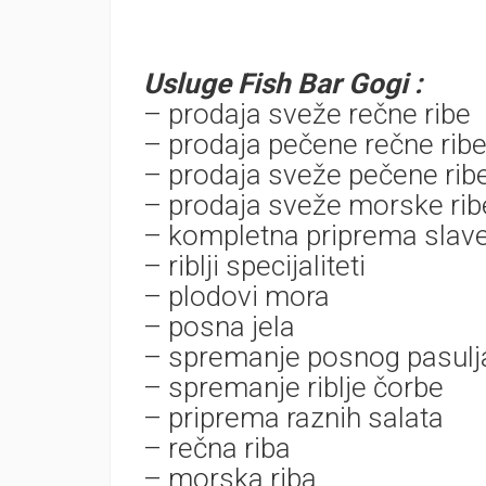
Usluge Fish Bar Gogi :
– prodaja sveže rečne ribe
– prodaja pečene rečne rib
– prodaja sveže pečene rib
– prodaja sveže morske rib
– kompletna priprema slav
– riblji specijaliteti
– plodovi mora
– posna jela
– spremanje posnog pasulj
– spremanje riblje čorbe
– priprema raznih salata
– rečna riba
– morska riba