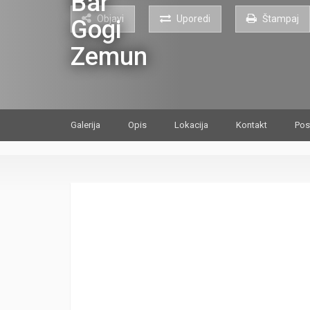
Objavi
Uporedi
Štampaj
Galerija
Opis
Lokacija
Kontakt
Pos