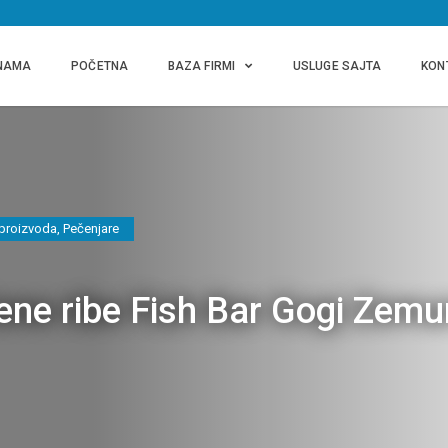
NAMA
POČETNA
BAZA FIRMI
USLUGE SAJTA
KON
 proizvoda
,
Pečenjare
ne ribe Fish Bar Gogi Zemu