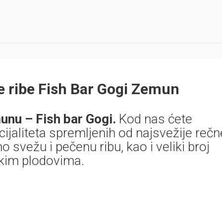
 ribe Fish Bar Gogi Zemun
unu – Fish bar Gogi.
Kod nas ćete
ecijaliteta spremljenih od najsvežije rečn
svežu i pečenu ribu, kao i veliki broj
skim plodovima.