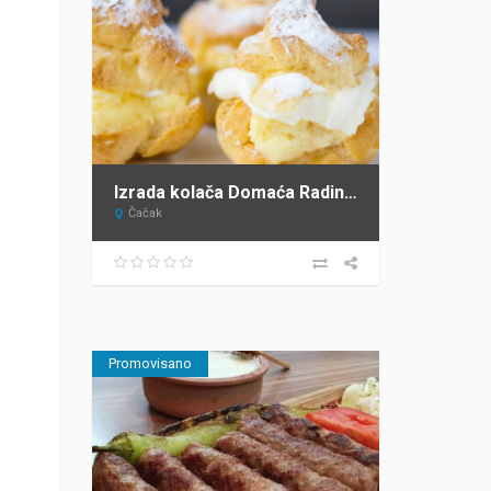
Izrada kolača Domaća Radinost Čačak
Čačak
Promovisano