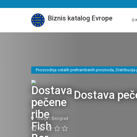
Biznis katalog Evrope
O 
Proizvodnja ostalih prehrambenih proizvoda
,
Distribucija
Dostava peče
Srbija
/
Beograd