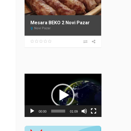
Mesara BEKO 2 Novi Pazar
Novi Pazar
Прегледач
видео
записа
00:00
01:09