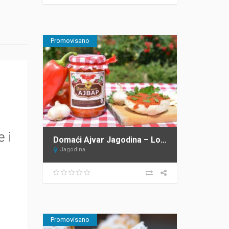
Promovisano
e i
Domaći Ajvar Jagodina – Loćika
Jagodina
Promovisano