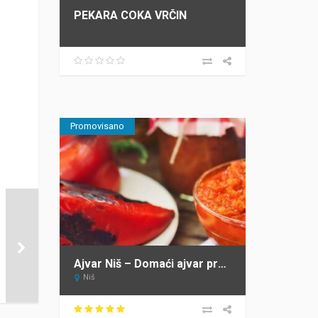
PEKARA COKA VRČIN
Promovisano
Ajvar Niš – Domaći ajvar prodaja Niš
Niš