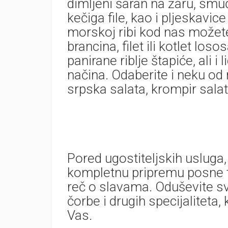
dimljeni šaran na žaru, smuđ 
kečiga file, kao i pljeskavic
morskoj ribi kod nas možete p
brancina, filet ili kotlet los
panirane riblje štapiće, ali 
načina. Odaberite i neku od
srpska salata, krompir sala
Pored ugostiteljskih uslug
kompletnu pripremu posne t
reč o slavama. Oduševite s
čorbe i drugih specijaliteta
Vas.