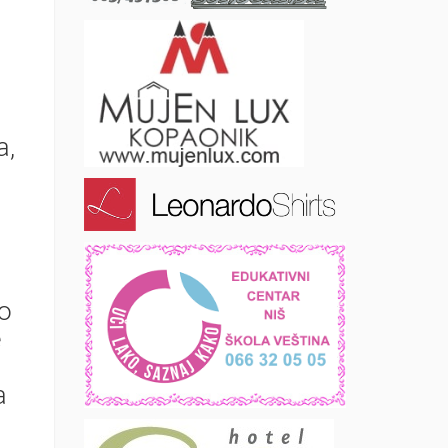
a,
o
e
a