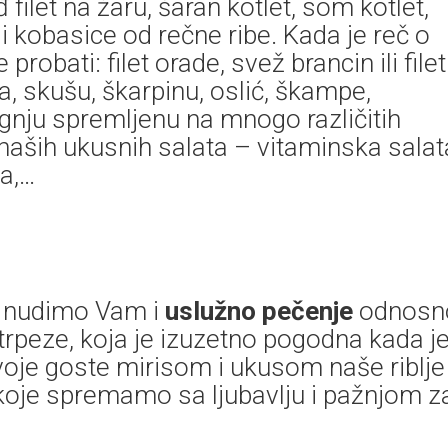
filet na žaru, šaran kotlet, som kotlet,
e i kobasice od rečne ribe. Kada je reč o
robati: filet orade, svež brancin ili filet
osa, skušu, škarpinu, oslić, škampe,
i lignju spremljenu na mnogo različitih
 naših ukusnih salata – vitaminska salat
ta,…
a, nudimo Vam i
uslužno pečenje
odnosn
rpeze, koja je izuzetno pogodna kada j
voje goste mirisom i ukusom naše riblje
, koje spremamo sa ljubavlju i pažnjom z