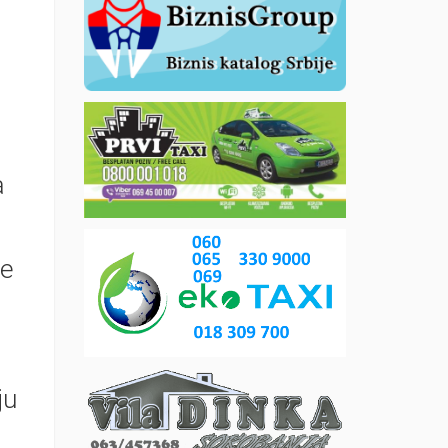
a
ne
ju