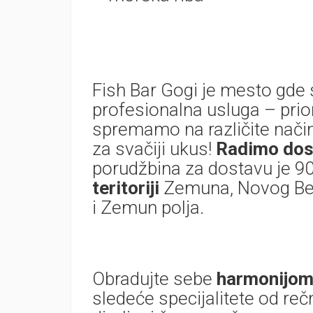
Fish Bar Gogi je mesto gde s
profesionalna usluga – priori
spremamo na različite način
za svačiji ukus!
Radimo dos
porudžbina za dostavu je 90
teritoriji
Zemuna, Novog Beog
i Zemun polja.
Obradujte sebe
harmonijom
sledeće specijalitete od reč