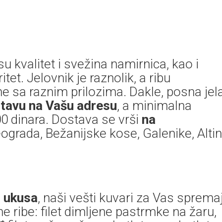
u kvalitet i svežina namirnica, kao i
tet. Jelovnik je raznolik, a ribu
e sa raznim prilozima. Dakle, posna jel
tavu na Vašu adresu
, a minimalna
0 dinara. Dostava se vrši
na
rada, Bežanijske kose, Galenike, Alti
 ukusa
, naši vešti kuvari za Vas sprema
ne ribe: filet dimljene pastrmke na žaru,