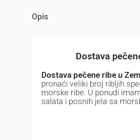
Opis
Dostava pečene
Dostava pečene ribe u Zem
pronaći veliki broj ribljih sp
morske ribe. U ponudi imamo 
salata i posnih jela sa mor