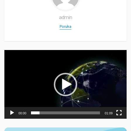
admin
Poruka
Прегледач
видео
записа
00:00
01:09