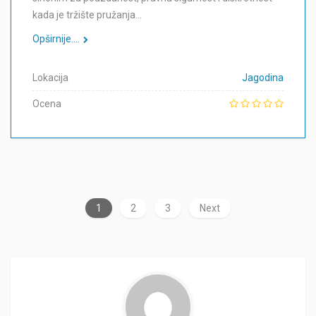
kada je tržište pružanja…
Opširnije....
Lokacija
Jagodina
Ocena
1
2
3
Next