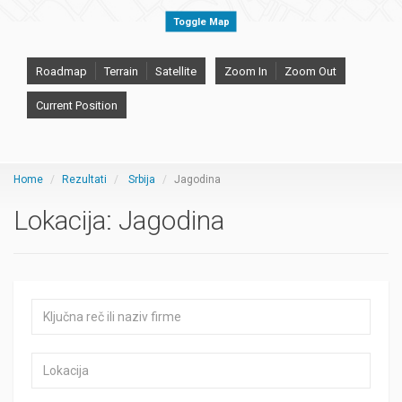
Toggle Map
Roadmap
Terrain
Satellite
Zoom In
Zoom Out
Current Position
Home
Rezultati
Srbija
Jagodina
Lokacija:
Jagodina