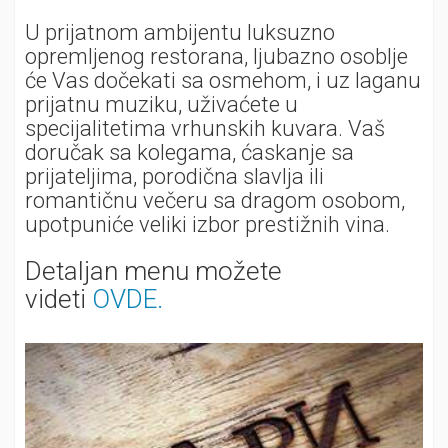
U prijatnom ambijentu luksuzno
opremljenog restorana, ljubazno osoblje
će Vas dočekati sa osmehom, i uz laganu
prijatnu muziku, uživaćete u
specijalitetima vrhunskih kuvara. Vaš
doručak sa kolegama, ćaskanje sa
prijateljima, porodična slavlja ili
romantičnu večeru sa dragom osobom,
upotpuniće veliki izbor prestižnih vina.
Detaljan menu možete
videti
OVDE.