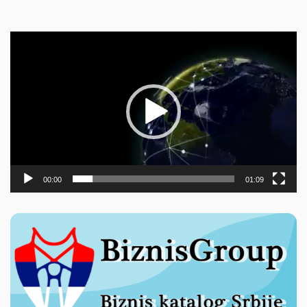
Прегледач
видео
записа
00:00
01:09