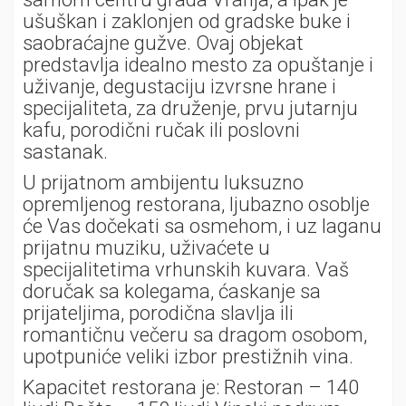
ušuškan i zaklonjen od gradske buke i
saobraćajne gužve. Ovaj objekat
predstavlja idealno mesto za opuštanje i
uživanje, degustaciju izvrsne hrane i
specijaliteta, za druženje, prvu jutarnju
kafu, porodični ručak ili poslovni
sastanak.
U prijatnom ambijentu luksuzno
opremljenog restorana, ljubazno osoblje
će Vas dočekati sa osmehom, i uz laganu
prijatnu muziku, uživaćete u
specijalitetima vrhunskih kuvara. Vaš
doručak sa kolegama, ćaskanje sa
prijateljima, porodična slavlja ili
romantičnu večeru sa dragom osobom,
upotpuniće veliki izbor prestižnih vina.
Kapacitet restorana je: Restoran – 140