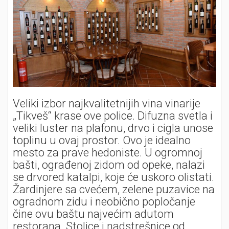
Veliki izbor najkvalitetnijih vina vinarije
„Tikveš“ krase ove police. Difuzna svetla i
veliki luster na plafonu, drvo i cigla unose
toplinu u ovaj prostor. Ovo je idealno
mesto za prave hedoniste. U ogromnoj
bašti, ograđenoj zidom od opeke, nalazi
se drvored katalpi, koje će uskoro olistati.
Žardinjere sa cvećem, zelene puzavice na
ogradnom zidu i neobično popločanje
čine ovu baštu najvećim adutom
restorana. Stolice i nadstrešnice od