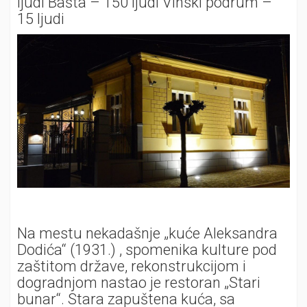
ljudi Bašta – 150 ljudi Vinski podrum –
15 ljudi
Na mestu nekadašnje „kuće Aleksandra
Dodića“ (1931.) , spomenika kulture pod
zaštitom države, rekonstrukcijom i
dogradnjom nastao je restoran „Stari
bunar“. Stara zapuštena kuća, sa