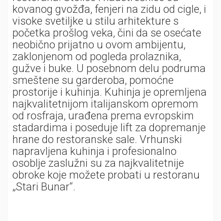
kovanog gvožđa, fenjeri na zidu od cigle, i
visoke svetiljke u stilu arhitekture s
početka prošlog veka, čini da se osećate
neobično prijatno u ovom ambijentu,
zaklonjenom od pogleda prolaznika,
gužve i buke. U posebnom delu podruma
smeštene su garderoba, pomoćne
prostorije i kuhinja. Kuhinja je opremljena
najkvalitetnijom italijanskom opremom
od rosfraja, urađena prema evropskim
stadardima i poseduje lift za dopremanje
hrane do restoranske sale. Vrhunski
napravljena kuhinja i profesionalno
osoblje zaslužni su za najkvalitetnije
obroke koje možete probati u restoranu
„Stari Bunar“.