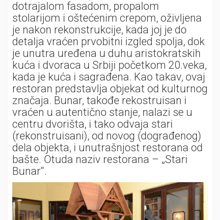
dotrajalom fasadom, propalom
stolarijom i oštećenim crepom, oživljena
je nakon rekonstrukcije, kada joj je do
detalja vraćen prvobitni izgled spolja, dok
je unutra uređena u duhu aristokratskih
kuća i dvoraca u Srbiji početkom 20.veka,
kada je kuća i sagrađena. Kao takav, ovaj
restoran predstavlja objekat od kulturnog
značaja. Bunar, takođe rekostruisan i
vraćen u autentično stanje, nalazi se u
centru dvorišta, i tako odvaja stari
(rekonstruisani), od novog (dograđenog)
dela objekta, i unutrašnjost restorana od
bašte. Otuda naziv restorana – „Stari
Bunar“.