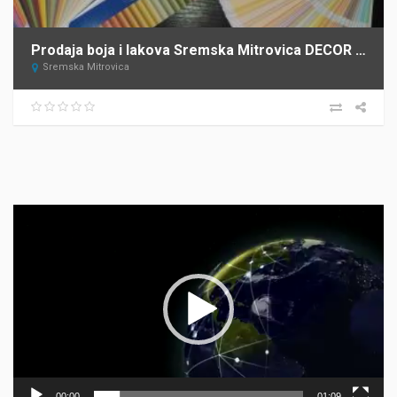
Prodaja boja i lakova Sremska Mitrovica DECOR STORE
Sremska Mitrovica
Прегледач
видео
записа
00:00
01:09