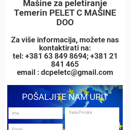
Mašine za peletiranje
Temerin PELET C MAŠINE
DOO
Za više informacija, možete nas
kontaktirati na:
tel: +381 63 849 8694; +381 21
841 465
email :
dcpeletc@gmail.com
POŠALJITE NAM UPIT