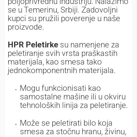
poljoprivrednu industriju. Nalazimo
se u Temerinu, Srbiji. Zadovoljni
kupci su pružili poverenje u naše
proizvode.
HPR Peletirke
su namenjene za
peletiranje svih vrsta praškastih
materijala, kao smesa tako
jednokomponentnih materijala.
Mogu funkcionisati kao
samostalne mašine ili u okviru
tehnoloških linija za peletiranje.
Može se peletirati bilo koja
smesa za stočnu hranu, živinu,