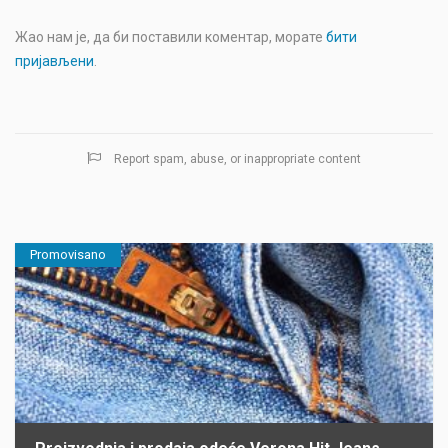
Жао нам је, да би поставили коментар, морате
бити
пријављени
.
Report spam, abuse, or inappropriate content
Promovisano