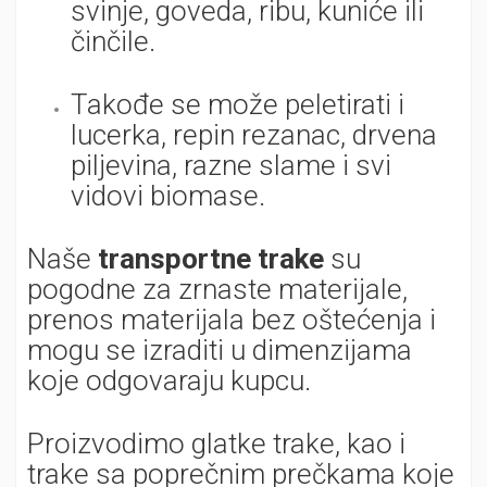
svinje, goveda, ribu, kuniće ili
činčile.
Takođe se može peletirati i
lucerka, repin rezanac, drvena
piljevina, razne slame i svi
vidovi biomase.
Naše
transportne trake
su
pogodne za zrnaste materijale,
prenos materijala bez oštećenja i
mogu se izraditi u dimenzijama
koje odgovaraju kupcu.
Proizvodimo glatke trake, kao i
trake sa poprečnim prečkama koje