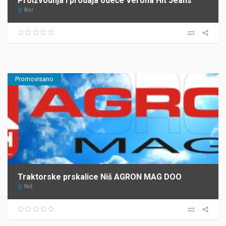
Proizvodnja i prodaja odeće Verona Hit Jeans
Bor
Promovisano
Traktorske prskalice Niš AGRON MAG DOO
Niš