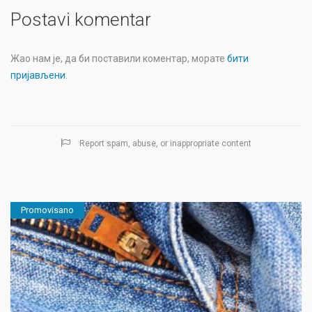
Postavi komentar
Жао нам је, да би поставили коментар, морате
бити
пријављени
.
Report spam, abuse, or inappropriate content
Promovisano