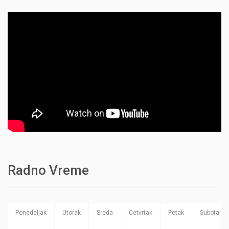
Radno Vreme
Ponedeljak
Utorak
Sreda
Cetvrtak
Petak
Subota