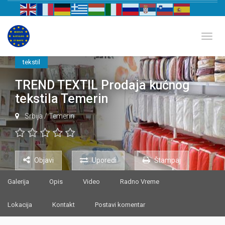
Biznis katalog Evrope
Toggl
tekstil
TREND TEXTIL Prodaja kućnog
tekstila Temerin
Srbija
/
Temerin
Objavi
Uporedi
Štampaj
Galerija
Opis
Video
Radno Vreme
Lokacija
Kontakt
Postavi komentar