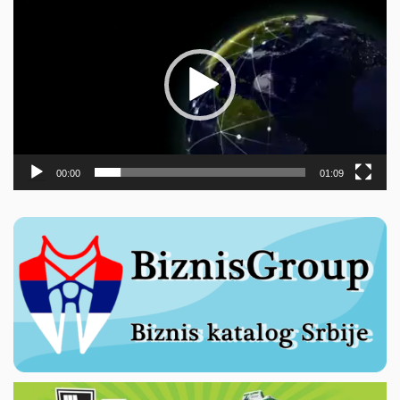
видео
записа
00:00
01:09