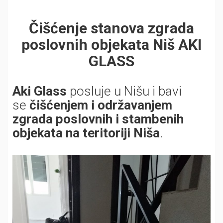
Čišćenje stanova zgrada
poslovnih objekata Niš AKI
GLASS
Aki Glass
posluje u Nišu i bavi
se
čišćenjem i održavanjem
zgrada poslovnih i stambenih
objekata na teritoriji Niša
.