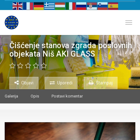
Biznis katalog Evrope
Toggl
Čišćenje stanova zgrada poslovnih
objekata Niš AKI GLASS
Objavi
Uporedi
Štampaj
Galerija
Opis
Postavi komentar