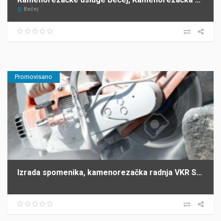
Bečej
Promovisano
Izrada spomenika, kamenorezačka radnja VKR SIMIĆI Šabac