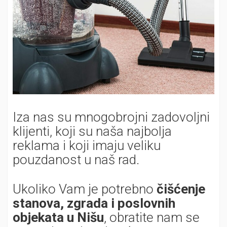
Iza nas su mnogobrojni zadovoljni
klijenti, koji su naša najbolja
reklama i koji imaju veliku
pouzdanost u naš rad.
Ukoliko Vam je potrebno
čišćenje
stanova, zgrada i poslovnih
objekata u Nišu
, obratite nam se