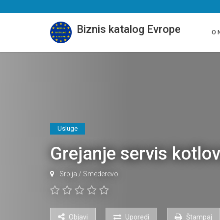
Biznis katalog Evrope
O 
Usluge
Grejanje servis ko
Srbija
/
Smederevo
Objavi
Uporedi
Štampaj