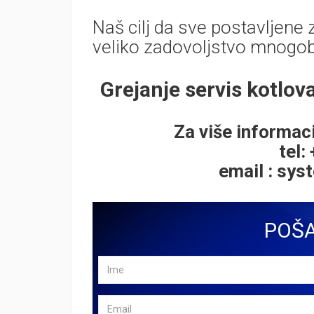
Naš cilj da sve postavljene
veliko zadovoljstvo mnogobr
Grejanje servis kot
Za više informaci
tel:
email :
sys
POŠA