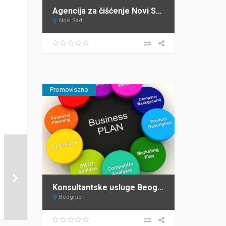
Agencija za čišćenje Novi Sad BLISTAVO ČISTO 021
Novi Sad
Promovisano
Konsultantske usluge Beograd CONSULTING TOURISM DEVELOPMENT – C.T.D. 3
Beograd