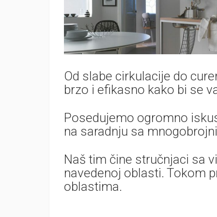
Od slabe cirkulacije do curenj
brzo i efikasno kako bi se v
Posedujemo ogromno iskustv
na saradnju sa mnogobrojnim 
Naš tim čine stručnjaci sa 
navedenoj oblasti. Tokom pr
oblastima.