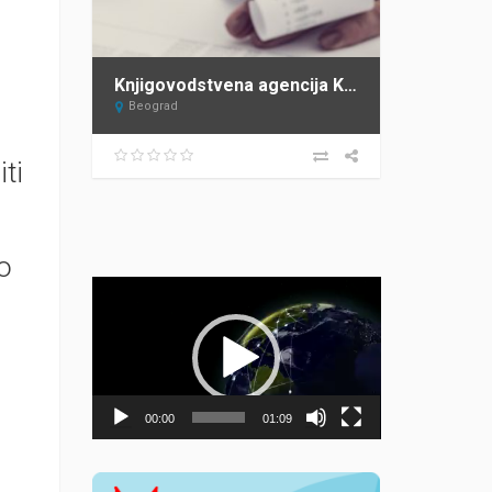
Knjigovodstvena agencija KONTO MAG Zemun Beograd
Beograd
iti
o
Прегледач
видео
записа
00:00
01:09