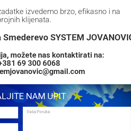
 zadatke izvedemo brzo, efikasno i na
ojnih klijenata.
lova Smederevo SYSTEM JOVANOVI
ja, možete nas kontaktirati na:
 +381 69 300 6068
temjovanovic@gmail.com
LJITE NAM UPIT