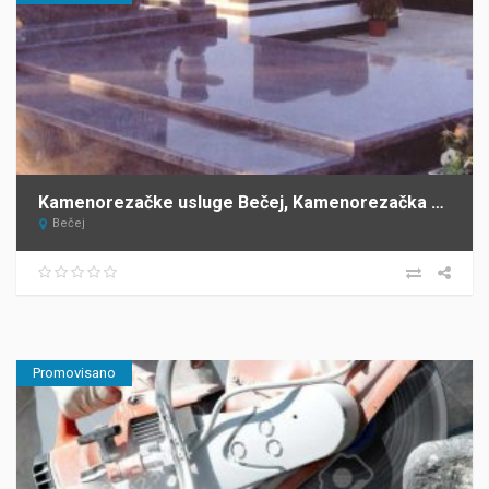
Kamenorezačke usluge Bečej, Kamenorezačka radnja Barta
Bečej
Promovisano