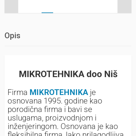
Opis
MIKROTEHNIKA doo Niš
Firma
MIKROTEHNIKA
je
osnovana 1995. godine kao
porodična firma i bavi se
uslugama, proizvodnjom i
inženjeringom. Osnovana je kao
fleksibilna firma, lako prilagodljiva