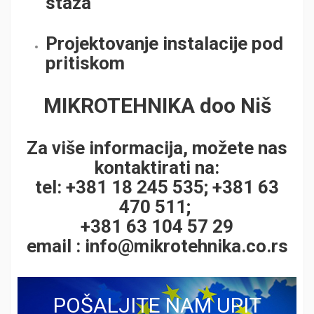
staza
Projektovanje instalacije pod
pritiskom
MIKROTEHNIKA doo Niš
Za više informacija, možete nas
kontaktirati na:
tel: +381 18 245 535; +381 63
470 511;
+381 63 104 57 29
email :
info@mikrotehnika.co.rs
POŠALJITE NAM UPIT