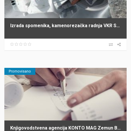
Izrada spomenika, kamenorezačka radnja VKR SIMIĆI Šabac
Promovisano
Knjigovodstvena agencija KONTO MAG Zemun Beograd