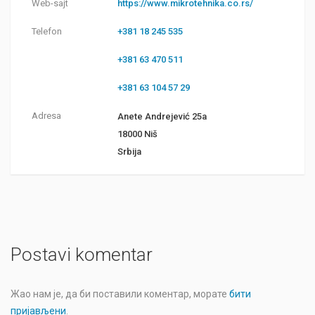
Web-sajt
https://www.mikrotehnika.co.rs/
Telefon
+381 18 245 535
+381 63 470 511
+381 63 104 57 29
Adresa
Anete Andrejević 25a
18000 Niš
Srbija
Postavi komentar
Жао нам је, да би поставили коментар, морате
бити
пријављени
.