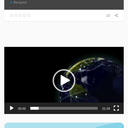
Beograd
Прегледач
видео
записа
00:00
01:09