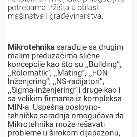
potrebama tržišta u oblasti
mašinstva i građevinarstva.
Mikrotehnika
sarađuje sa drugim
malim preduzaćima slične
koncepcije kao što su ,,Building’’,
‚‚Rolomatik’’, ‚‚Mating’’, ‚‚FON-
Inženjering’’, ‚‚NS-radijatori’’,
‚‚Sigma-inženjering’’ i druge kao i
sa velikim firmama iz kompleksa
MIN-a. Uspešna poslovno-
tehnička saradnja omogućava da
Mikrotehnika može rešavati
probleme u širokom dijapazonu,