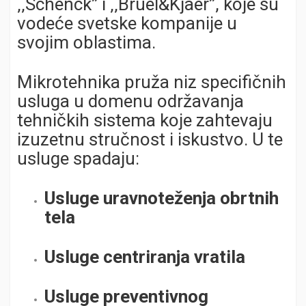
‚‚Schenck’’ i ‚‚Bruel&Kjaer’’, koje su
vodeće svetske kompanije u
svojim oblastima.
Mikrotehnika pruža niz specifičnih
usluga u domenu održavanja
tehničkih sistema koje zahtevaju
izuzetnu stručnost i iskustvo. U te
usluge spadaju:
Usluge uravnoteženja obrtnih
tela
Usluge centriranja vratila
Usluge preventivnog