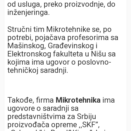
od usluga, preko proizvodnje, do
inženjeringa.
Stručni tim Mikrotehnike se, po
potrebi, pojačava profesorima sa
Mašinskog, Građevinskog i
Elektronskog fakulteta u Nišu sa
kojima ima ugovor o poslovno-
tehničkoj saradnji.
Takođe, firma
Mikrotehnika
ima
ugovore o saradnji sa
predstavništvima za Srbiju
proizvođača opreme ‚‚SKF’’,