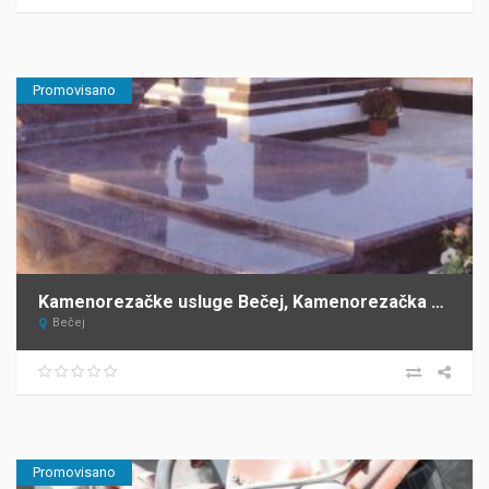
Promovisano
Kamenorezačke usluge Bečej, Kamenorezačka radnja Barta
Bečej
Promovisano