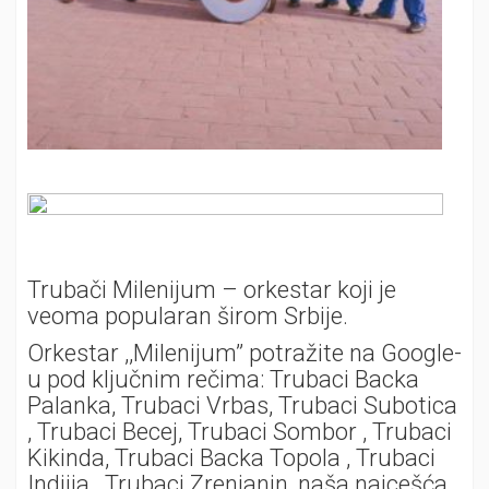
Trubači Milenijum – orkestar koji je
veoma popularan širom Srbije.
Orkestar ,,Milenijum” potražite na Google-
u pod ključnim rečima: Trubaci Backa
Palanka, Trubaci Vrbas, Trubaci Subotica
, Trubaci Becej, Trubaci Sombor , Trubaci
Kikinda, Trubaci Backa Topola , Trubaci
Indjija , Trubaci Zrenjanin, naša najcešća