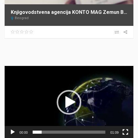
Knjigovodstvena agencija KONTO MAG Zemun Beograd
Beograd
Прегледач
видео
записа
00:00
01:09