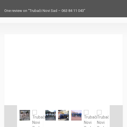
One review on “Trubači Novi Sad – 063 84 11 043”