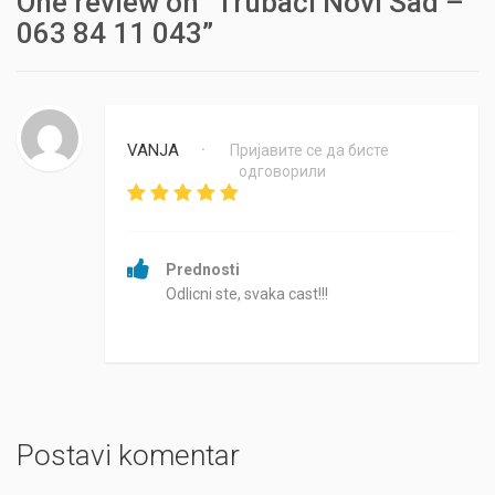
One review on “Trubači Novi Sad –
063 84 11 043”
VANJA
Пријавите се да бисте
•
одговорили
Prednosti
Odlicni ste, svaka cast!!!
Postavi komentar