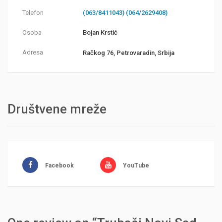
Telefon
(063/8411043) (064/2629408)
Osoba
Bojan Krstić
Adresa
Račkog 76, Petrovaradin, Srbija
Društvene mreže
Facebook
YouTube