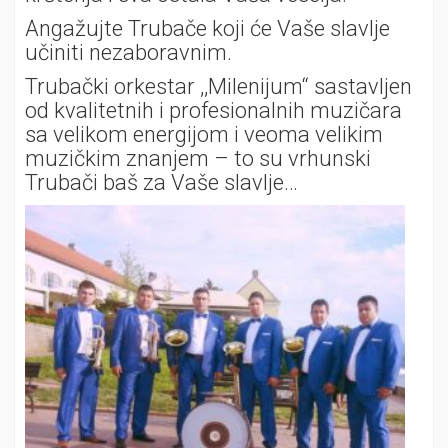
Angažujte Trubače koji će Vaše slavlje
učiniti nezaboravnim.
Trubački orkestar ,,Milenijum“ sastavljen
od kvalitetnih i profesionalnih muzičara
sa velikom energijom i veoma velikim
muzičkim znanjem – to su vrhunski
Trubači baš za Vaše slavlje…