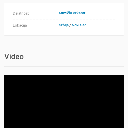
Muzički orkestri
Delatnost
Srbija
/
Novi Sad
Lokacija
Video