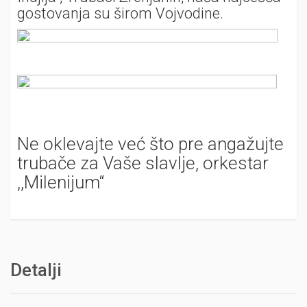
gostovanja su širom Vojvodine.
Ne oklevajte već što pre angažujte
trubače za Vaše slavlje, orkestar
,,Milenijum“
Detalji