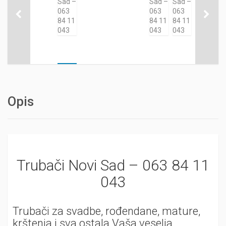
Opis
Trubači Novi Sad – 063 84 11
043
Trubači za svadbe, rođendane, mature,
krštenja i sva ostala Vaša veselja.