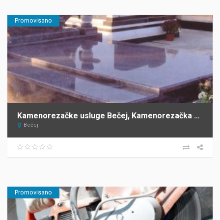
Promovisano
Kamenorezačke usluge Bečej, Kamenorezačka radnja Barta
Bečej
Promovisano