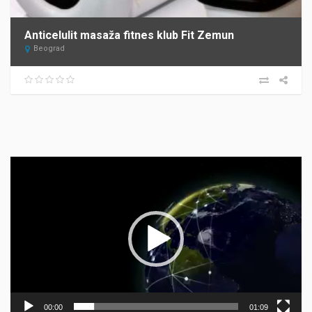
Anticelulit masaža fitnes klub Fit Zemun
Beograd
Прегледач
видео
записа
00:00
01:09