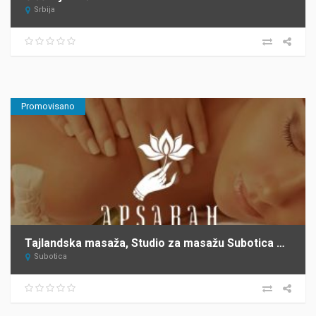
Srbija
Promovisano
Tajlandska masaža, Studio za masažu Subotica APSARAH
Subotica