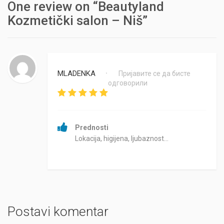
One review on “Beautyland
Kozmetički salon – Niš”
MLADENKA
Пријавите се да бисте
•
одговорили
Prednosti
Lokacija, higijena, ljubaznost...
Postavi komentar