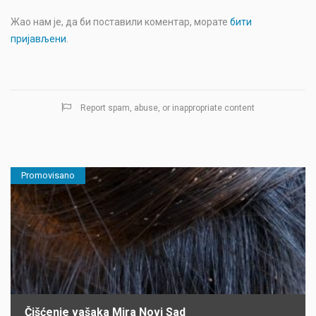
Жао нам је, да би поставили коментар, морате
бити
пријављени
.
Report spam, abuse, or inappropriate content
Promovisano
Čišćenje vašaka Mira Novi Sad