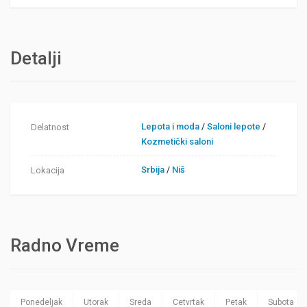
Detalji
Lepota i moda
/
Saloni lepote
/
Delatnost
Kozmetički saloni
Srbija
/
Niš
Lokacija
Radno Vreme
Ponedeljak
Utorak
Sreda
Cetvrtak
Petak
Subota