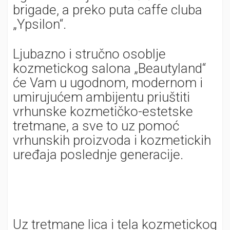
brigade, a preko puta caffe cluba
„Ypsilon“.
Ljubazno i stručno osoblje
kozmetickog salona „Beautyland“
će Vam u ugodnom, modernom i
umirujućem ambijentu priuštiti
vrhunske kozmetičko-estetske
tretmane, a sve to uz pomoć
vrhunskih proizvoda i kozmetickih
uređaja poslednje generacije.
Uz tretmane lica i tela kozmetickog