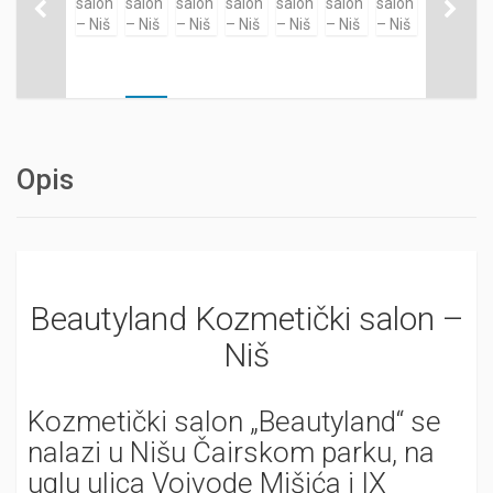
Opis
Beautyland Kozmetički salon –
Niš
Kozmetički salon „Beautyland“ se
nalazi u Nišu Čairskom parku, na
uglu ulica Vojvode Mišića i IX