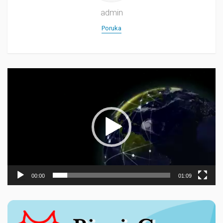
admin
Poruka
Прегледач
видео
записа
00:00
01:09