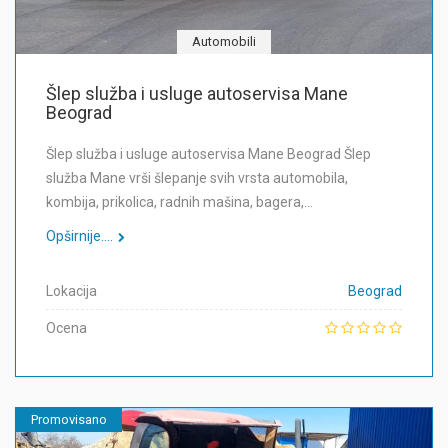
Automobili
Šlep služba i usluge autoservisa Mane
Beograd
Šlep služba i usluge autoservisa Mane Beograd Šlep
služba Mane vrši šlepanje svih vrsta automobila,
kombija, prikolica, radnih mašina, bagera,…
Opširnije....
Lokacija
Beograd
Ocena
Promovisano