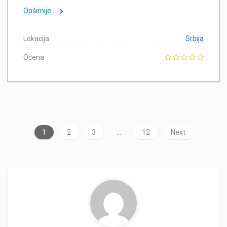
Opširnije....
Lokacija
Srbija
Ocena
1
2
3
…
12
Next