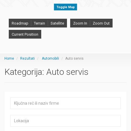
Toggle Map
Roadmap
Terrain
Satellite
Zoom In
Zoom Out
Current Position
Home
Rezultati
Automobili
Auto servis
Kategorija:
Auto servis