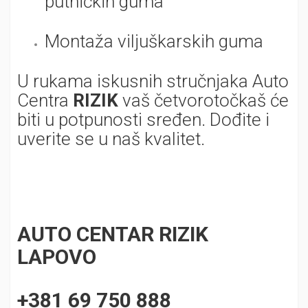
putničkih guma
Montaža viljuškarskih guma
U rukama iskusnih stručnjaka Auto
Centra
RIZIK
vaš četvorotočkaš će
biti u potpunosti sređen. Dođite i
uverite se u naš kvalitet.
AUTO CENTAR RIZIK
LAPOVO
+381 69 750 888