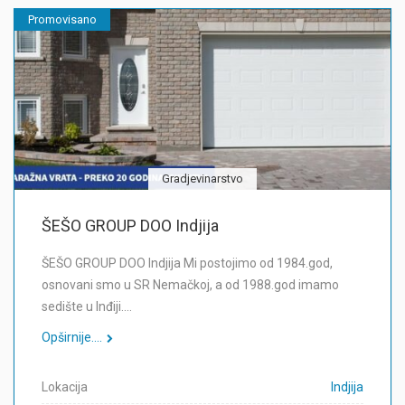
Promovisano
Gradjevinarstvo
ŠEŠO GROUP DOO Indjija
ŠEŠO GROUP DOO Indjija Mi postojimo od 1984.god,
osnovani smo u SR Nemačkoj, a od 1988.god imamo
sedište u Inđiji.…
Opširnije....
Lokacija
Indjija