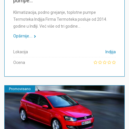
pumpe...
Klimatizacija, podno grejanje, toplotne pumpe
Termoteka Indjija Firma Termoteka posluje od 2014.
godine u Inđiji. Već više od tri godine…
Opširnije....
Lokacija
Indjija
Ocena
Promovisano