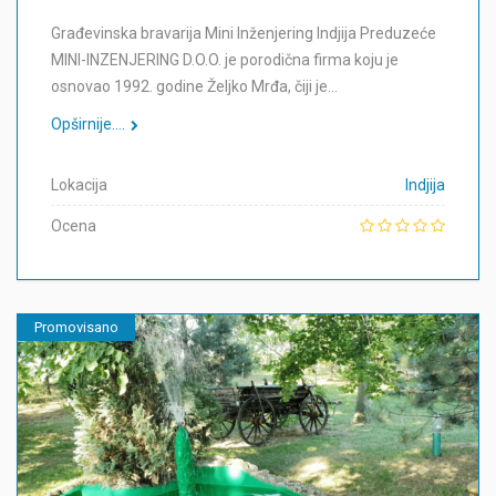
Građevinska bravarija Mini Inženjering Indjija Preduzeće
MINI-INZENJERING D.O.O. je porodična firma koju je
osnovao 1992. godine Željko Mrđa, čiji je…
Opširnije....
Lokacija
Indjija
Ocena
Promovisano