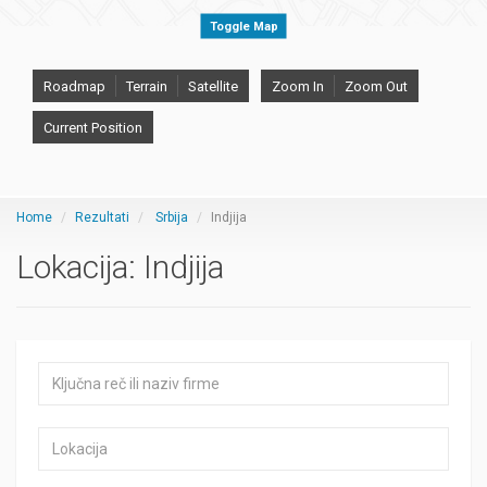
Toggle Map
Roadmap
Terrain
Satellite
Zoom In
Zoom Out
Current Position
Home
Rezultati
Srbija
Indjija
Lokacija:
Indjija