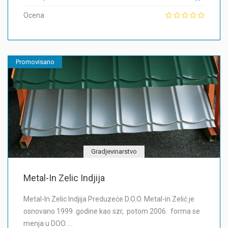
Ocena
Promovisano
Gradjevinarstvo
Metal-In Zelic Indjija
Metal-In Zelic Indjija Preduzeće D.O.O. Metal-in Zelić je
osnovano 1999 .godine kao szr, potom 2006. forma se
menja u DOO. …