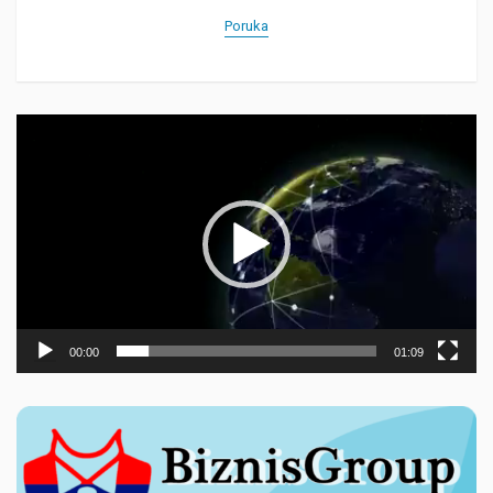
Poruka
Прегледач
видео
записа
00:00
01:09