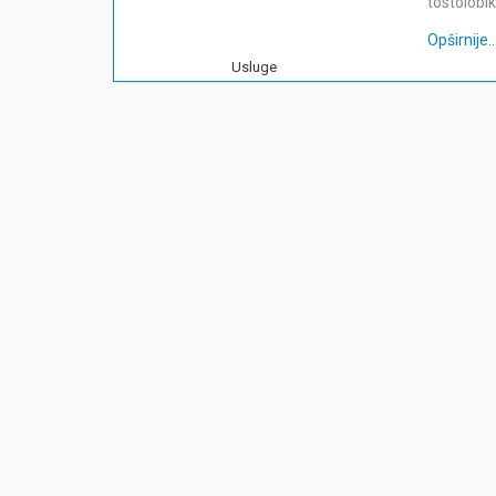
tostolobik
Opširnije...
Usluge