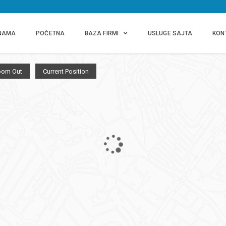
NAMA
POČETNA
BAZA FIRMI
USLUGE SAJTA
KON
oom Out
Current Position