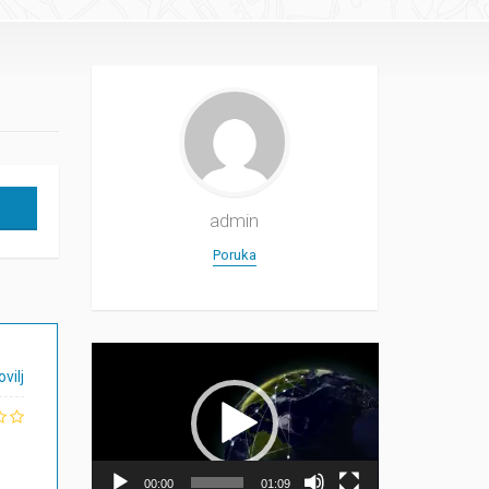
admin
Poruka
Прегледач
видео
ovilj
записа
00:00
01:09