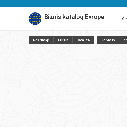
Biznis katalog Evrope
O 
Roadmap
Terrain
Satellite
Zoom In
Z