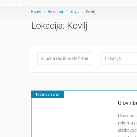
Home
Rezultati
Srbija
Kovilj
Lokacija:
Kovilj
Promovisano
Ulov rib
Ulov ribe 
rekama i j
slatkovod