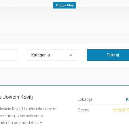
Toggle Map
Kategorija
Filtriraj
e Jovicin Kovilj
Lokacija
K
Jovicin Kovilj Uslužni izlov ribe na
Ocena
ezerima, izlov svih vrsta
nih riba po narudzbini –