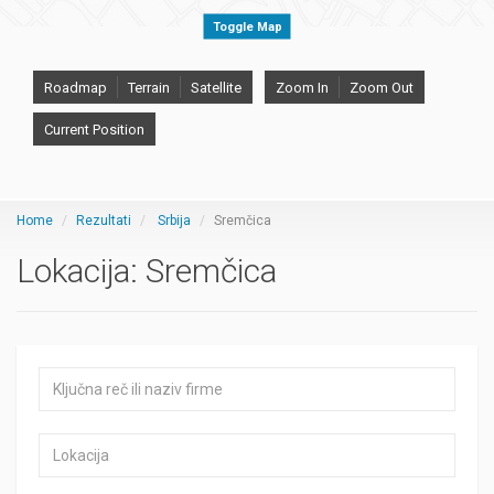
Toggle Map
Roadmap
Terrain
Satellite
Zoom In
Zoom Out
Current Position
Home
Rezultati
Srbija
Sremčica
Lokacija:
Sremčica