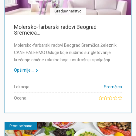
Gradjevinarstvo
Molersko-farbarski radovi Beograd
Sremčica...
Molersko-farbarski radovi Beograd Sremčica Železnik
CANE PALERMO Usluge koje nudimo su: gletovanje
krečenje obične i akrilne boje unutrašnji i spoljašnji…
Opširnije....
Lokacija
Sremčica
Ocena
Promovisano