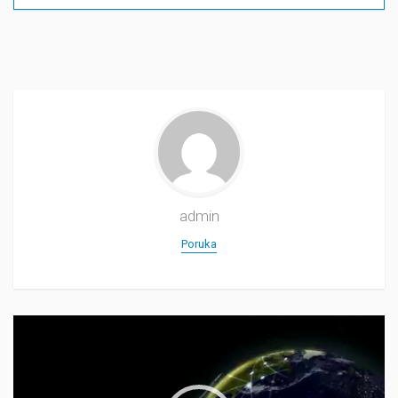
admin
Poruka
Прегледач
видео
записа