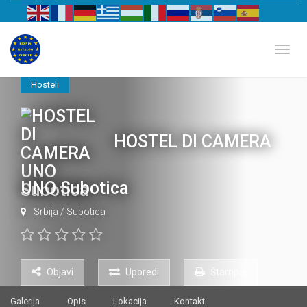
Biznis katalog Evrope
Toggl
Hosteli
HOSTEL DI CAMERA
UNO Subotica
Srbija
/
Subotica
Objavi
Uporedi
Štampaj
Galerija
Opis
Lokacija
Kontakt