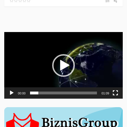
Прегледач
видео
записа
00:00
01:09