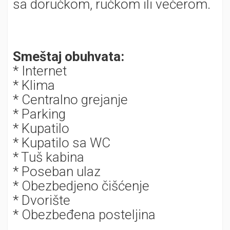
sa doručkom, ručkom ili večerom.
Smeštaj obuhvata:
* Internet
* Klima
* Centralno grejanje
* Parking
* Kupatilo
* Kupatilo sa WC
* Tuš kabina
* Poseban ulaz
* Obezbedjeno čišćenje
* Dvorište
* Obezbeđena posteljina