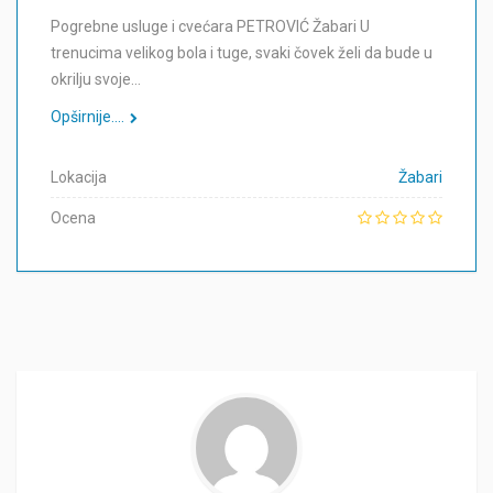
Pogrebne usluge i cvećara PETROVIĆ Žabari U
trenucima velikog bola i tuge, svaki čovek želi da bude u
okrilju svoje…
Opširnije....
Lokacija
Žabari
Ocena