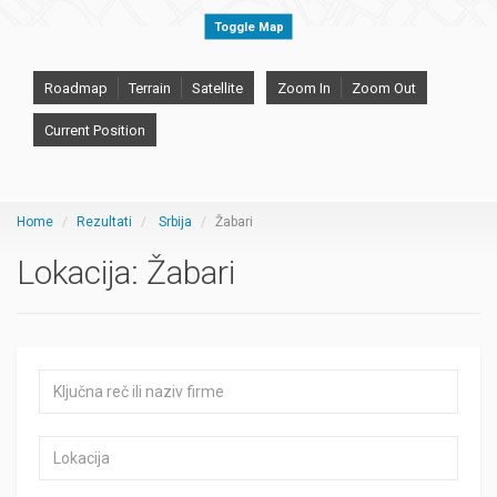
Toggle Map
Roadmap
Terrain
Satellite
Zoom In
Zoom Out
Current Position
Home
Rezultati
Srbija
Žabari
Lokacija:
Žabari