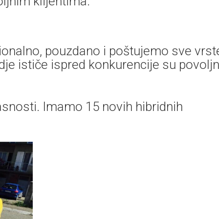
jnim klijentima.
onalno, pouzdano i poštujemo sve vrst
je ističe ispred konkurencije su povolj
kasnosti. Imamo 15 novih hibridnih