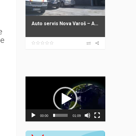
Auto servis Nova Varoš – Auto servis IKA
e
ne
Прегледач
видео
записа
00:00
01:09