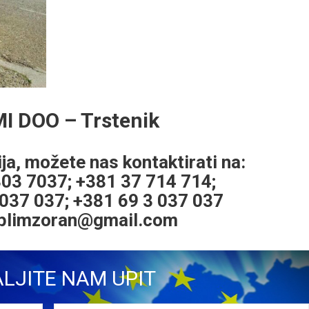
I DOO – Trstenik
ja, možete nas kontaktirati na:
303 7037; +381 37 714 714;
 037 037; +381 69 3 037 037
iplimzoran@gmail.com
LJITE NAM UPIT