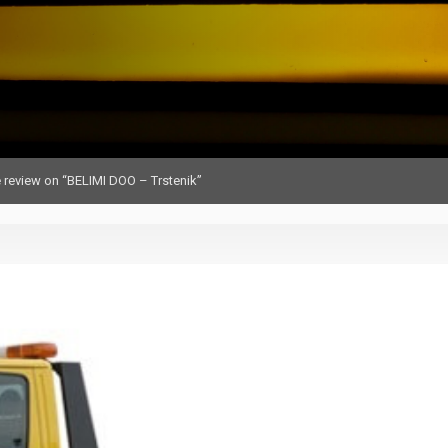
 review on “BELIMI DOO – Trstenik”