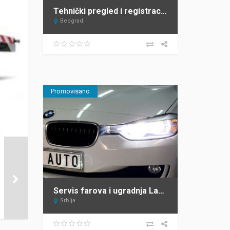
Tehnički pregled i registracija vozila Beograd Top Heel Tim Group
Beograd
Promovisano
Servis farova i ugradnja Lazarevac – ProAuto
Srbija