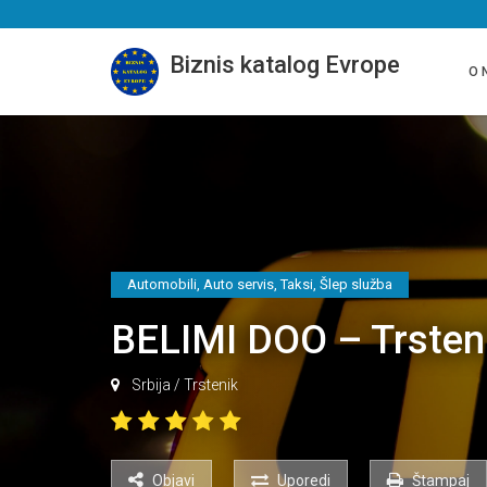
Biznis katalog Evrope
O 
Automobili
,
Auto servis
,
Taksi
,
Šlep služba
BELIMI DOO – Trsten
Srbija
/
Trstenik
Objavi
Uporedi
Štampaj