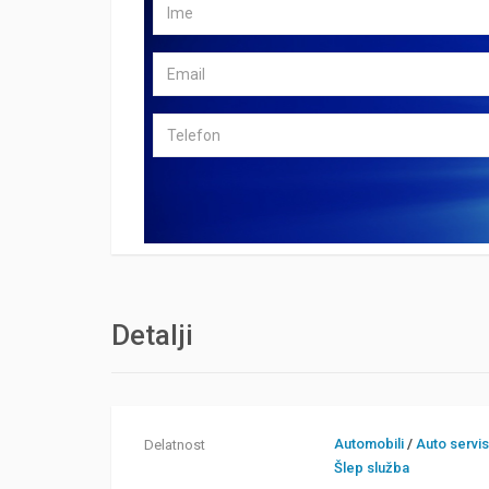
Detalji
Automobili
/
Auto servi
Delatnost
Šlep služba