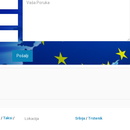
s
/
Taksi
/
Srbija
/
Trstenik
Lokacija