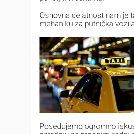
Osnovna delatnost nam je ta
mehaniku za putnička vozila i
Posedujemo ogromno iskust