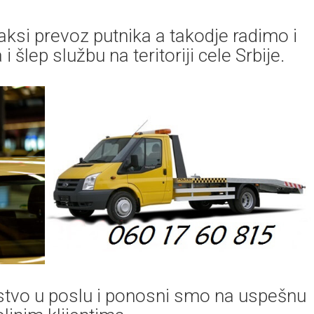
ksi prevoz putnika a takodje radimo i
 šlep službu na teritoriji cele Srbije.
vo u poslu i ponosni smo na uspešnu