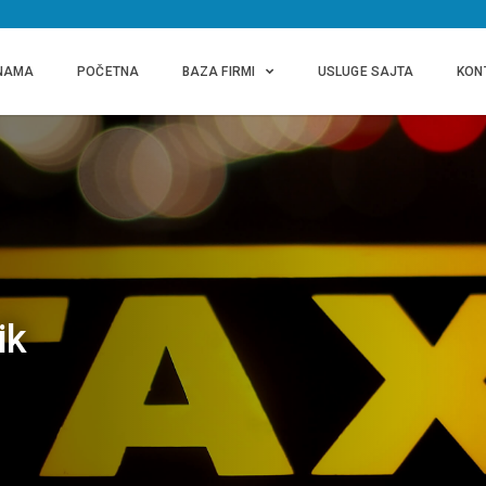
NAMA
POČETNA
BAZA FIRMI
USLUGE SAJTA
KON
ik