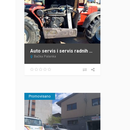
Auto servis i servis radnih mašina Bačka Palanka Krnajac
Bačka Palanka
Promovisano