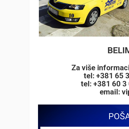
BELIM
Za više informaci
tel: +381 65 
tel: +381 60 3
email:
v
POŠA