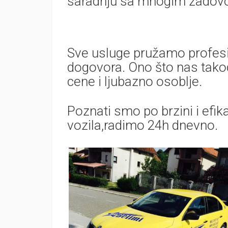
saradnju sa mnogim zadovol
Sve usluge pružamo profesi
dogovora. Ono što nas takod
cene i ljubazno osoblje.
Poznati smo po brzini i efi
vozila,radimo 24h dnevno.