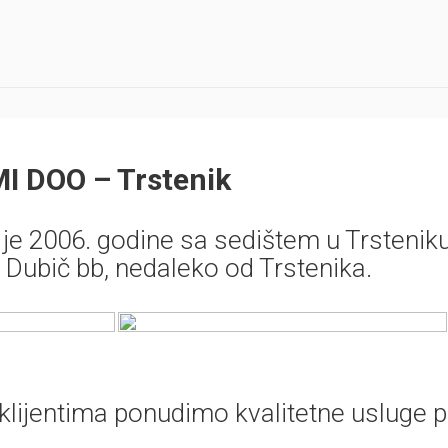
I DOO – Trstenik
e 2006. godine sa sedištem u Trsteniku
Dubič bb, nedaleko od Trstenika.
klijentima ponudimo kvalitetne usluge 