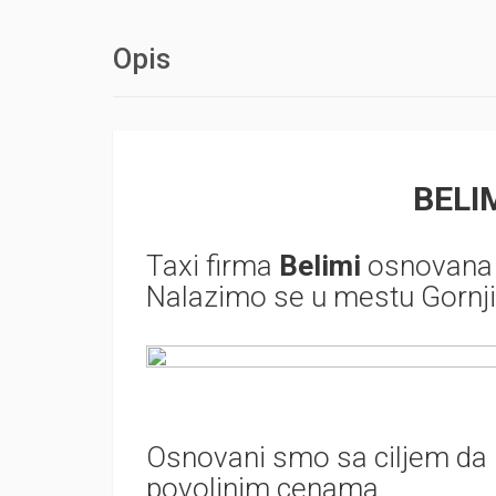
Opis
BELIM
Taxi firma
Belimi
osnovana j
Nalazimo se u mestu Gornji 
Osnovani smo sa ciljem da 
povoljnim cenama.