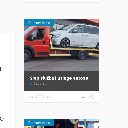
Promovisano
.
Šlep služba i usluge autoservisa Mane Beograd
Beograd
po
Promovisano