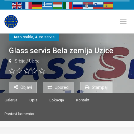
Biznis katalog Evrope
Toggl
Auto stakla
,
Auto servis
Glass servis Bela zemlja Uzice
Srbija
/
Užice
Objavi
Uporedi
Štampaj
Galerija
Opis
Lokacija
Kontakt
Postavi komentar