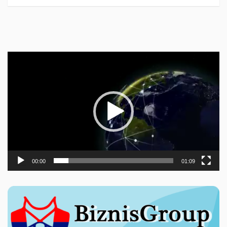
Прегледач
видео
записа
00:00
01:09