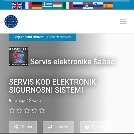
Biznis katalog Evrope
Toggl
Sigurnosni sistemi
,
Elektro servisi
Servis elektronike Šabac
SERVIS KOD ELEKTRONIK
SIGURNOSNI SISTEMI
Srbija
/
Šabac
Objavi
Uporedi
Štampaj