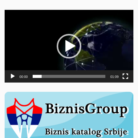
Прегледач
видео
записа
00:00
01:09