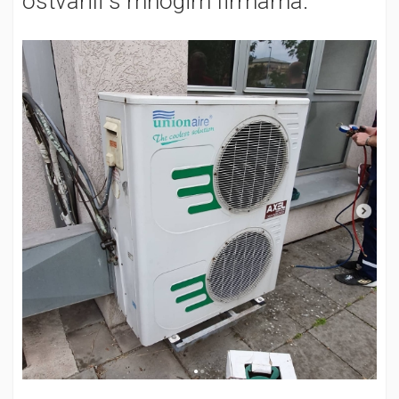
ostvarili s mnogim firmama.