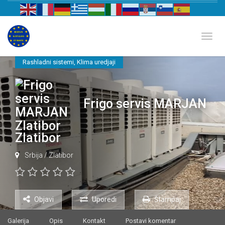
Biznis katalog Evrope
Toggl
Rashladni sistemi
,
Klima uredjaji
Frigo servis MARJAN
Zlatibor
Srbija
/
Zlatibor
Objavi
Uporedi
Štampaj
Galerija
Opis
Kontakt
Postavi komentar