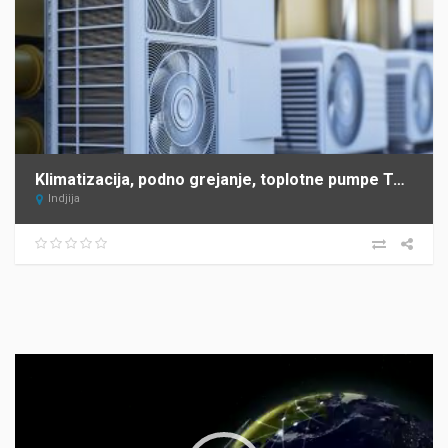
Klimatizacija, podno grejanje, toplotne pumpe Termoteka Indjija
Indjija
Прегледач
видео
записа