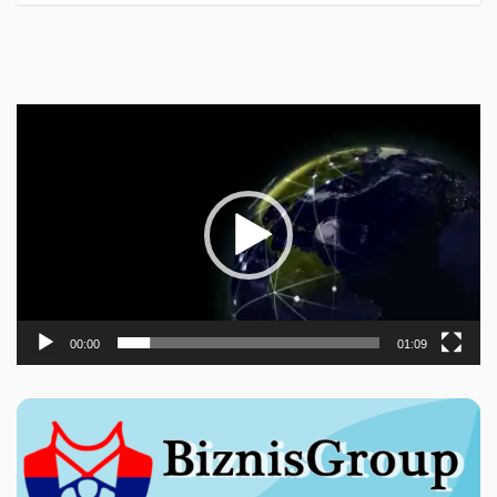
Прегледач
видео
записа
00:00
01:09