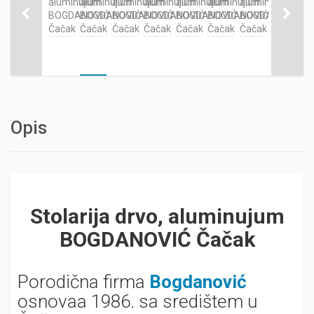
Opis
Stolarija drvo, aluminujum
BOGDANOVIĆ Čačak
Porodična firma
Bogdanović
osnovaa 1986. sa središtem u