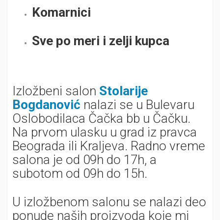
Komarnici
Sve po meri i zelji kupca
Izložbeni salon
Stolarije
Bogdanović
nalazi se u Bulevaru
Oslobodilaca Čačka bb u Čačku.
Na prvom ulasku u grad iz pravca
Beograda ili Kraljeva. Radno vreme
salona je od 09h do 17h, a
subotom od 09h do 15h.
U izložbenom salonu se nalazi deo
ponude naših proizvoda koje mi