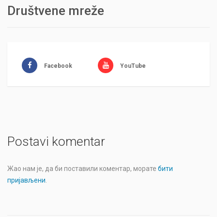
Društvene mreže
Facebook
YouTube
Postavi komentar
Жао нам је, да би поставили коментар, морате
бити
пријављени
.