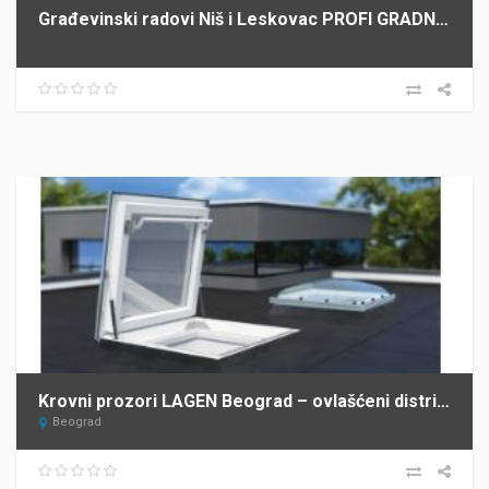
Građevinski radovi Niš i Leskovac PROFI GRADNJA SPASIĆ
Krovni prozori LAGEN Beograd – ovlašćeni distributer FAKRO za Srbiju
Beograd