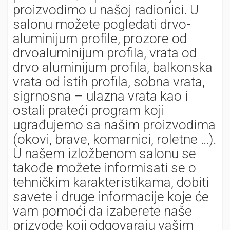
proizvodimo u našoj radionici. U
salonu možete pogledati drvo-
aluminijum profile, prozore od
drvoaluminijum profila, vrata od
drvo aluminijum profila, balkonska
vrata od istih profila, sobna vrata,
sigrnosna – ulazna vrata kao i
ostali prateći program koji
ugrađujemo sa našim proizvodima
(okovi, brave, komarnici, roletne …).
U našem izložbenom salonu se
takođe možete informisati se o
tehničkim karakteristikama, dobiti
savete i druge informacije koje će
vam pomoći da izaberete naše
prizvode koji odgovaraju vašim