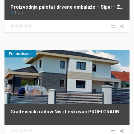
Proizvodnja paleta i drvene ambalaže – Sipal – Žabalj
Srbija
Promovisano
Građevinski radovi Niš i Leskovac PROFI GRADNJA SPASIĆ