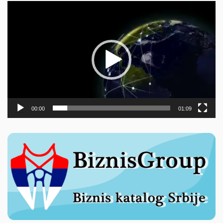
Прегледач
видео
записа
00:00
01:09