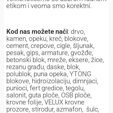
etikom i veoma smo korektni.
Kod nas možete naći
: drvo,
kamen, opeku, kreč, blokove,
cement, crepove, cigle, šljunak,
pesak, gips, armature, gvožđe,
betonski blok, mreže, eksere, žice,
rezanu građu, daske, blok,
polublok, puna opeka, YTONG
blokove, hidroizolaciju, dimnjaci,
punioci, fert gredice, tegolu,
salonit, guta ploče, OSB ploče,
krovne folije, VELUX krovne
prozore, stirodur, azmafon, šulc,