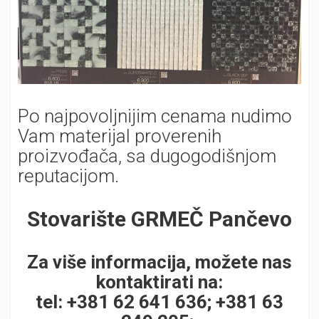
Po najpovoljnijim cenama nudimo
Vam materijal proverenih
proizvođača, sa dugogodišnjom
reputacijom.
Stovarište GRMEČ Pančevo
Za više informacija, možete nas
kontaktirati na:
tel: +381 62 641 636; +381 63