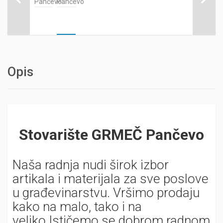
Opis
Stovarište GRMEČ Pančevo
Naša radnja nudi širok izbor
artikala i materijala za sve poslove
u građevinarstvu. Vršimo prodaju
kako na malo, tako i na
veliko.Ističemo se dobrom radnom